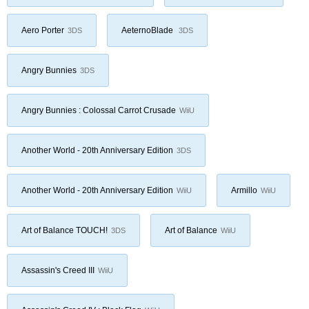
Aero Porter
AeternoBlade
3DS
3DS
Angry Bunnies
3DS
Angry Bunnies : Colossal Carrot Crusade
WiiU
Another World - 20th Anniversary Edition
3DS
Another World - 20th Anniversary Edition
Armillo
WiiU
WiiU
Art of Balance TOUCH!
Art of Balance
3DS
WiiU
Assassin's Creed III
WiiU