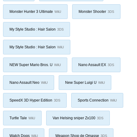
Monster Hunter 3 Ultimate
Monster Shooter
WiiU
3DS
My Style Studio : Hair Salon
3DS
My Style Studio : Hair Salon
WiiU
NEW Super Mario Bros. U
Nano Assault EX
WiiU
3DS
Nano Assault Neo
New Super Luigi U
WiiU
WiiU
SpeedX 3D Hyper Edition
Sports Connection
3DS
WiiU
Turtle Tale
Van Helsing sniper Zx100
WiiU
3DS
Watch Dogs
Weapon Shop de Omasse
WiiU
3DS