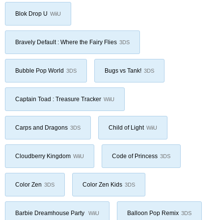
Blok Drop U
WiiU
Bravely Default : Where the Fairy Flies
3DS
Bubble Pop World
Bugs vs Tank!
3DS
3DS
Captain Toad : Treasure Tracker
WiiU
Carps and Dragons
Child of Light
3DS
WiiU
Cloudberry Kingdom
Code of Princess
WiiU
3DS
Color Zen
Color Zen Kids
3DS
3DS
Barbie Dreamhouse Party
Balloon Pop Remix
WiiU
3DS