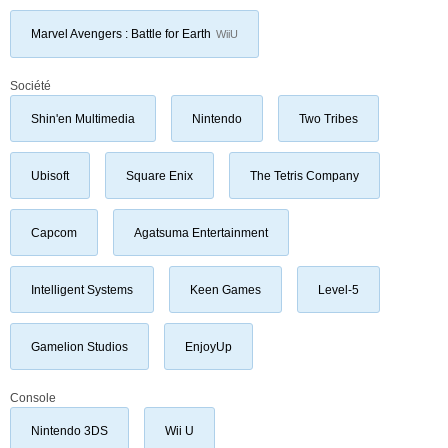
Marvel Avengers : Battle for Earth
WiiU
Société
Shin'en Multimedia
Nintendo
Two Tribes
Ubisoft
Square Enix
The Tetris Company
Capcom
Agatsuma Entertainment
Intelligent Systems
Keen Games
Level-5
Gamelion Studios
EnjoyUp
Console
Nintendo 3DS
Wii U