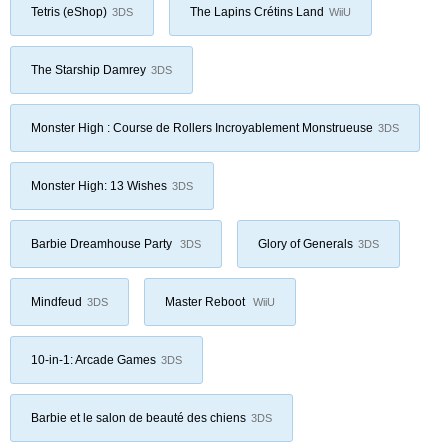
Tetris (eShop)
The Lapins Crétins Land
3DS
WiiU
The Starship Damrey
3DS
Monster High : Course de Rollers Incroyablement Monstrueuse
3DS
Monster High: 13 Wishes
3DS
Barbie Dreamhouse Party
Glory of Generals
3DS
3DS
Mindfeud
Master Reboot
3DS
WiiU
10-in-1: Arcade Games
3DS
Barbie et le salon de beauté des chiens
3DS