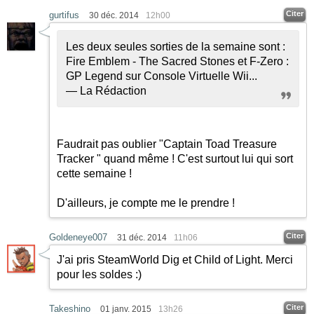
Citer
gurtifus
30 déc. 2014
12h00
Les deux seules sorties de la semaine sont :
Fire Emblem - The Sacred Stones et F-Zero :
GP Legend sur Console Virtuelle Wii...
— La Rédaction
Faudrait pas oublier "Captain Toad Treasure
Tracker " quand même ! C'est surtout lui qui sort
cette semaine !
D'ailleurs, je compte me le prendre !
Citer
Goldeneye007
31 déc. 2014
11h06
J'ai pris SteamWorld Dig et Child of Light. Merci
pour les soldes
:)
Citer
Takeshino
01 janv. 2015
13h26