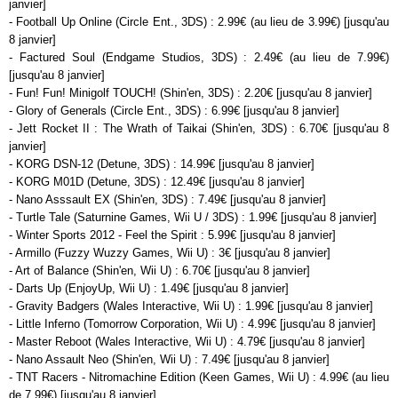
janvier]
- Football Up Online (Circle Ent., 3DS) : 2.99€ (au lieu de 3.99€) [jusqu'au
8 janvier]
- Factured Soul (Endgame Studios, 3DS) : 2.49€ (au lieu de 7.99€)
[jusqu'au 8 janvier]
- Fun! Fun! Minigolf TOUCH! (Shin'en, 3DS) : 2.20€ [jusqu'au 8 janvier]
- Glory of Generals (Circle Ent., 3DS) : 6.99€ [jusqu'au 8 janvier]
- Jett Rocket II : The Wrath of Taikai (Shin'en, 3DS) : 6.70€ [jusqu'au 8
janvier]
- KORG DSN-12 (Detune, 3DS) : 14.99€ [jusqu'au 8 janvier]
- KORG M01D (Detune, 3DS) : 12.49€ [jusqu'au 8 janvier]
- Nano Asssault EX (Shin'en, 3DS) : 7.49€ [jusqu'au 8 janvier]
- Turtle Tale (Saturnine Games, Wii U / 3DS) : 1.99€ [jusqu'au 8 janvier]
- Winter Sports 2012 - Feel the Spirit : 5.99€ [jusqu'au 8 janvier]
- Armillo (Fuzzy Wuzzy Games, Wii U) : 3€ [jusqu'au 8 janvier]
- Art of Balance (Shin'en, Wii U) : 6.70€ [jusqu'au 8 janvier]
- Darts Up (EnjoyUp, Wii U) : 1.49€ [jusqu'au 8 janvier]
- Gravity Badgers (Wales Interactive, Wii U) : 1.99€ [jusqu'au 8 janvier]
- Little Inferno (Tomorrow Corporation, Wii U) : 4.99€ [jusqu'au 8 janvier]
- Master Reboot (Wales Interactive, Wii U) : 4.79€ [jusqu'au 8 janvier]
- Nano Assault Neo (Shin'en, Wii U) : 7.49€ [jusqu'au 8 janvier]
- TNT Racers - Nitromachine Edition (Keen Games, Wii U) : 4.99€ (au lieu
de 7.99€) [jusqu'au 8 janvier]