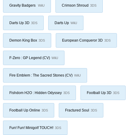
Gravity Badgers
Crimson Shroud
WiiU
3DS
Darts Up 3D
Darts Up
3DS
WiiU
Demon King Box
European Conqueror 3D
3DS
3DS
F-Zero : GP Legend (CV)
WiiU
Fire Emblem : The Sacred Stones (CV)
WiiU
Fishdom H2O : Hidden Odyssey
Football Up 3D
3DS
3DS
Football Up Online
Fractured Soul
3DS
3DS
Fun! Fun! Minigolf TOUCH!
3DS