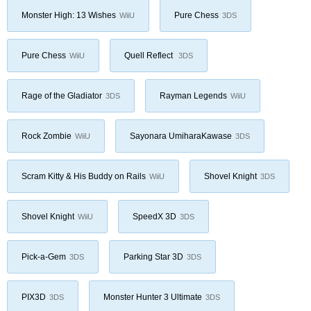
Monster High: 13 Wishes
Pure Chess
WiiU
3DS
Pure Chess
Quell Reflect
WiiU
3DS
Rage of the Gladiator
Rayman Legends
3DS
WiiU
Rock Zombie
Sayonara UmiharaKawase
WiiU
3DS
Scram Kitty & His Buddy on Rails
Shovel Knight
WiiU
3DS
Shovel Knight
SpeedX 3D
WiiU
3DS
Pick-a-Gem
Parking Star 3D
3DS
3DS
PIX3D
Monster Hunter 3 Ultimate
3DS
3DS