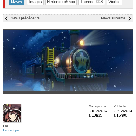
News
Images
Nintendo eShop
Thèmes 3DS
Vidéos
News précédente
News suivante
Mis à jour le
Publié le
30/12/2014
29/12/2014
à 10h35
à 16h00
Par
Laurent pn