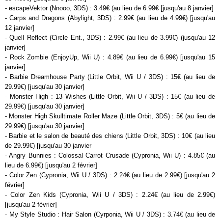
- escapeVektor (Nnooo, 3DS) : 3.49€ (au lieu de 6.99€ [jusqu'au 8 janvier]
- Carps and Dragons (Abylight, 3DS) : 2.99€ (au lieu de 4.99€) [jusqu'au
12 janvier]
- Quell Reflect (Circle Ent., 3DS) : 2.99€ (au lieu de 3.99€) (jusqu'au 12
janvier]
- Rock Zombie (EnjoyUp, Wii U) : 4.89€ (au lieu de 6.99€) [jusqu'au 15
janvier]
- Barbie Dreamhouse Party (Little Orbit, Wii U / 3DS) : 15€ (au lieu de
29.99€) [jusqu'au 30 janvier]
- Monster High : 13 Wishes (Little Orbit, Wii U / 3DS) : 15€ (au lieu de
29.99€) [jusqu'au 30 janvier]
- Monster High Skulltimate Roller Maze (Little Orbit, 3DS) : 5€ (au lieu de
29.99€) [jusqu'au 30 janvier]
- Barbie et le salon de beauté des chiens (Little Orbit, 3DS) : 10€ (au lieu
de 29.99€) [jusqu'au 30 janvier
- Angry Bunnies : Colossal Carrot Crusade (Cypronia, Wii U) : 4.85€ (au
lieu de 6.99€) [jusqu'au 2 février]
- Color Zen (Cypronia, Wii U / 3DS) : 2.24€ (au lieu de 2.99€) [jusqu'au 2
février]
- Color Zen Kids (Cypronia, Wii U / 3DS) : 2.24€ (au lieu de 2.99€)
[jusqu'au 2 février]
- My Style Studio : Hair Salon (Cyrponia, Wii U / 3DS) : 3.74€ (au lieu de