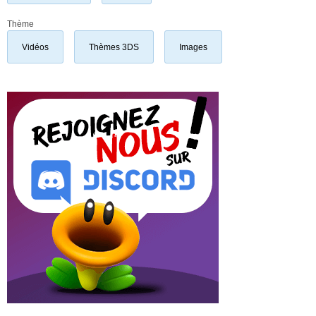
Thème
Vidéos
Thèmes 3DS
Images