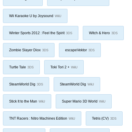
Wii Karaoke U by Joysound
WiiU
Winter Sports 2012 : Feel the Spirit
Witch & Hero
3DS
3DS
Zombie Slayer Diox
escapeVektor
3DS
3DS
Turtle Tale
Toki Tori 2 +
3DS
WiiU
SteamWorld Dig
SteamWorld Dig
3DS
WiiU
Stick It to the Man
Super Mario 3D World
WiiU
WiiU
TNT Racers : Nitro Machines Edition
Tetris (CV)
WiiU
3DS