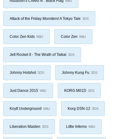
Assassin's Creed IV : Black Flag
WiiU
Attack of the Friday Monsters! A Tokyo Tale
3DS
Color Zen Kids
Color Zen
WiiU
WiiU
Jett Rocket II - The Wrath of Taikai
3DS
Johnny Hotshot
Johnny Kung Fu
3DS
3DS
Just Dance 2015
KORG M01D
WiiU
3DS
Knytt Underground
Korg DSN-12
WiiU
3DS
Liberation Maiden
Little Inferno
3DS
WiiU