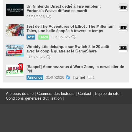
Un Nintendo Direct dédié à Fire emblem:
Fortune's Weave diffusé ce mardi
03/08/2026
Test de The Adventures of Elliot : The Millenium
Tales, une belle épopée à travers le temps
Test
16/20
03/08/2026
Wobbly Life débarque sur Switch 2 le 20 août
avec la coop à quatre et le GameShare
31/07/2026
[Rappel] Abonnez-vous à Warp Zone, la newsletter de
PN
Annonce
31/07/2026
Internet
1
A propos du site
|
Courriers des lecteurs
|
Contact
|
Equipe du site
|
Conditions générales d'utilisation
|