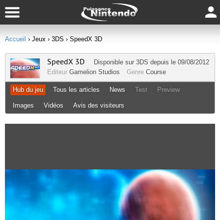
Accueil
› Jeux
› 3DS
› SpeedX 3D
SpeedX 3D
Disponible sur
3DS
depuis le 09/08/2012
Editeur
Gamelion Studios
Genre
Course
Hub du jeu
Tous les articles
News
Test
Preview
Images
Vidéos
Avis des visiteurs