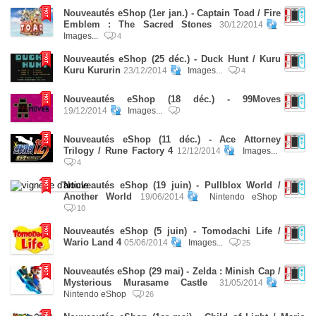
Nouveautés eShop (1er jan.) - Captain Toad / Fire
Emblem : The Sacred Stones
30/12/2014
Images...
4
Nouveautés eShop (25 déc.) - Duck Hunt / Kuru
Kuru Kururin
23/12/2014
Images...
4
Nouveautés eShop (18 déc.) - 99Moves
19/12/2014
Images...
Nouveautés eShop (11 déc.) - Ace Attorney
Trilogy / Rune Factory 4
12/12/2014
Images...
4
Nouveautés eShop (19 juin) - Pullblox World /
Another World
19/06/2014
Nintendo eShop
10
Nouveautés eShop (5 juin) - Tomodachi Life /
Wario Land 4
05/06/2014
Images...
25
Nouveautés eShop (29 mai) - Zelda : Minish Cap /
Mysterious Murasame Castle
31/05/2014
Nintendo eShop
26