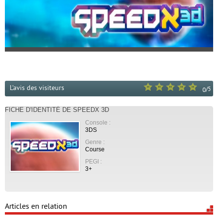
L'avis des visiteurs
/
5
0
FICHE D'IDENTITÉ DE SPEEDX 3D
Console :
3DS
Genre :
Course
PEGI :
3+
Articles en relation