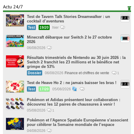
Actu 24/7
Test de Tavern Talk Stories Dreamwalker : un
cocktail d’aventures
Test
19/20
hier
Minecraft débarque sur Switch 2 le 27 octobre
2026
06/08/2026
Résultats trimestriels de Nintendo au 30 juin 2026 : la
Switch 2 franchit les 23 millions et le bénéfice net
grimpe de 53%
Dossier
06/08/2026
Finance et chiffres de vente
1
Test de Heave Ho 2 : ne jamais baisser les bras !
Test
17/20
05/08/2026
Pokémon et Adidas présentent leur collaboration :
découvrez les 12 paires de chaussures à venir !
05/08/2026
1
Pokémon et l'Agence Spatiale Européenne s’associent
pour célébrer la Semaine mondiale de l’espace
04/08/2026