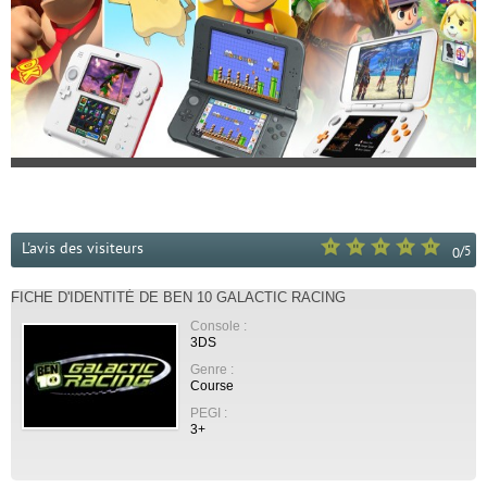
L'avis des visiteurs
/
5
0
FICHE D'IDENTITÉ DE BEN 10 GALACTIC RACING
Console :
3DS
Genre :
Course
PEGI :
3+