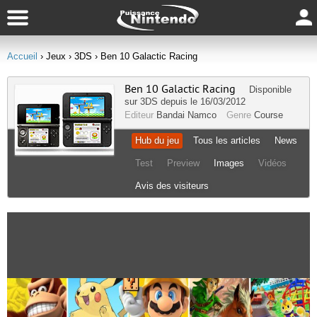
Accueil
› Jeux
› 3DS
› Ben 10 Galactic Racing
Ben 10 Galactic Racing
Disponible
sur
3DS
depuis le 16/03/2012
Editeur
Bandai Namco
Genre
Course
Hub du jeu
Tous les articles
News
Test
Preview
Images
Vidéos
Avis des visiteurs