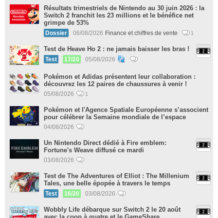
Résultats trimestriels de Nintendo au 30 juin 2026 : la
Switch 2 franchit les 23 millions et le bénéfice net
grimpe de 53%
Dossier
06/08/2026
Finance et chiffres de vente
1
Test de Heave Ho 2 : ne jamais baisser les bras !
Test
17/20
05/08/2026
Pokémon et Adidas présentent leur collaboration :
découvrez les 12 paires de chaussures à venir !
05/08/2026
1
Pokémon et l'Agence Spatiale Européenne s’associent
pour célébrer la Semaine mondiale de l’espace
04/08/2026
Un Nintendo Direct dédié à Fire emblem:
Fortune's Weave diffusé ce mardi
03/08/2026
Test de The Adventures of Elliot : The Millenium
Tales, une belle épopée à travers le temps
Test
16/20
03/08/2026
Wobbly Life débarque sur Switch 2 le 20 août
avec la coop à quatre et le GameShare