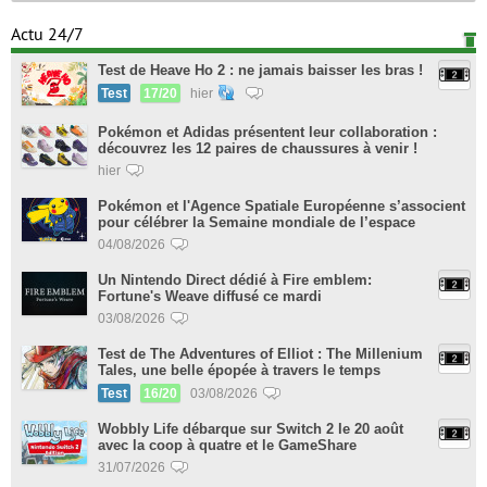
Actu 24/7
Test de Heave Ho 2 : ne jamais baisser les bras !
Test
17/20
hier
Pokémon et Adidas présentent leur collaboration :
découvrez les 12 paires de chaussures à venir !
hier
Pokémon et l'Agence Spatiale Européenne s’associent
pour célébrer la Semaine mondiale de l’espace
04/08/2026
Un Nintendo Direct dédié à Fire emblem:
Fortune's Weave diffusé ce mardi
03/08/2026
Test de The Adventures of Elliot : The Millenium
Tales, une belle épopée à travers le temps
Test
16/20
03/08/2026
Wobbly Life débarque sur Switch 2 le 20 août
avec la coop à quatre et le GameShare
31/07/2026