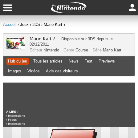
Accueil
› Jeux
› 3DS
› Mario Kart 7
Mario Kart 7
Disponible sur
3DS
depuis le
02/12/2011
Editeur
Nintendo
Genre
Course
Série
Mario Kart
Hub du jeu
Tous les articles
News
Test
Previews
Images
Vidéos
Avis des visiteurs
À LIRE :
›
Impressions
›
Focus
›
Impressions