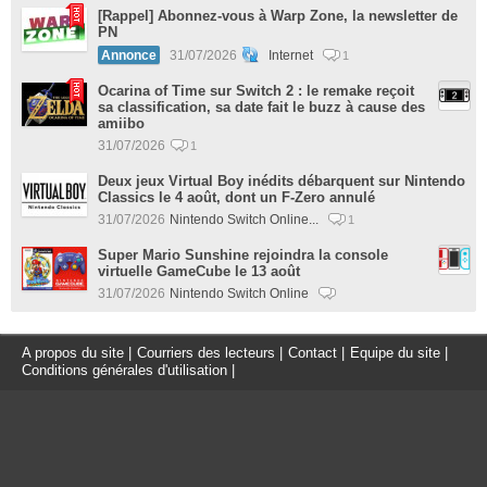
[Rappel] Abonnez-vous à Warp Zone, la newsletter de
PN
Annonce
31/07/2026
Internet
1
Ocarina of Time sur Switch 2 : le remake reçoit
sa classification, sa date fait le buzz à cause des
amiibo
31/07/2026
1
Deux jeux Virtual Boy inédits débarquent sur Nintendo
Classics le 4 août, dont un F-Zero annulé
31/07/2026
Nintendo Switch Online...
1
Super Mario Sunshine rejoindra la console
virtuelle GameCube le 13 août
31/07/2026
Nintendo Switch Online
A propos du site
|
Courriers des lecteurs
|
Contact
|
Equipe du site
|
Conditions générales d'utilisation
|