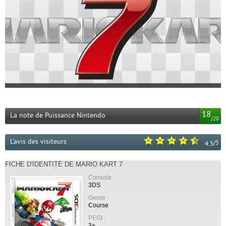
18
La note de Puissance Nintendo
/
20
L'avis des visiteurs
/
5
4.5
FICHE D'IDENTITÉ DE MARIO KART 7
Console :
3DS
Genre :
Course
PEGI :
3+