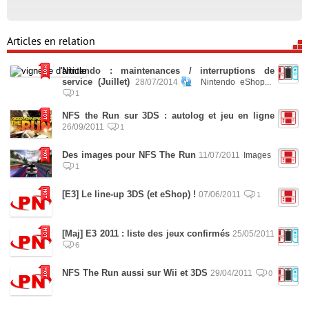
Articles en relation
Nintendo : maintenances / interruptions de
service (Juillet)
28/07/2014
Nintendo eShop...
1
NFS the Run sur 3DS : autolog et jeu en ligne
26/09/2011
1
Des images pour NFS The Run
11/07/2011
Images
1
[E3] Le line-up 3DS (et eShop) !
07/06/2011
1
[Maj] E3 2011 : liste des jeux confirmés
25/05/2011
6
NFS The Run aussi sur Wii et 3DS
29/04/2011
0