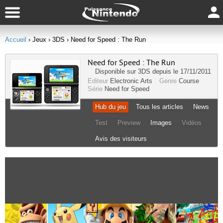
Accueil
› Jeux
› 3DS
› Need for Speed : The Run
Need for Speed : The Run
Disponible sur
3DS
depuis le 17/11/2011
Editeur
Electronic Arts
Genre
Course
Série
Need for Speed
Hub du jeu
Tous les articles
News
Test
Preview
Images
Vidéos
Avis des visiteurs