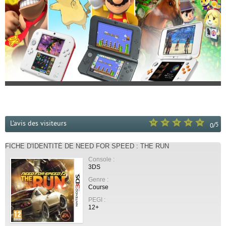
L'avis des visiteurs
/
5
0
FICHE D'IDENTITÉ DE NEED FOR SPEED : THE RUN
Console :
3DS
Genre :
Course
PEGI :
12+