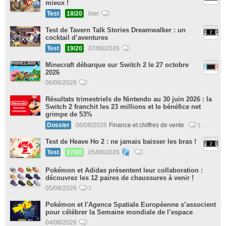
mieux !
Test
18/20
hier
Test de Tavern Talk Stories Dreamwalker : un
cocktail d’aventures
Test
19/20
07/08/2026
Minecraft débarque sur Switch 2 le 27 octobre
2026
06/08/2026
Résultats trimestriels de Nintendo au 30 juin 2026 : la
Switch 2 franchit les 23 millions et le bénéfice net
grimpe de 53%
Dossier
06/08/2026
Finance et chiffres de vente
1
Test de Heave Ho 2 : ne jamais baisser les bras !
Test
17/20
05/08/2026
Pokémon et Adidas présentent leur collaboration :
découvrez les 12 paires de chaussures à venir !
05/08/2026
1
Pokémon et l'Agence Spatiale Européenne s’associent
pour célébrer la Semaine mondiale de l’espace
04/08/2026