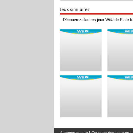
Jeux similaires
Découvrez d'autres jeux WiiU de Plate-fo
A propos du site
|
Courriers des lecteurs
|