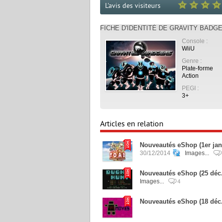
L'avis des visiteurs
FICHE D'IDENTITÉ DE GRAVITY BADG
Console :
WiiU
Genre :
Plate-forme
Action
PEGI :
3+
Articles en relation
Nouveautés eShop (1er jan
30/12/2014
Images...
Nouveautés eShop (25 déc.
Images...
4
Nouveautés eShop (18 déc