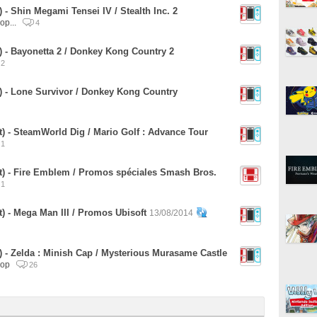
 - Shin Megami Tensei IV / Stealth Inc. 2
op...
4
) - Bayonetta 2 / Donkey Kong Country 2
2
) - Lone Survivor / Donkey Kong Country
) - SteamWorld Dig / Mario Golf : Advance Tour
1
t) - Fire Emblem / Promos spéciales Smash Bros.
1
) - Mega Man III / Promos Ubisoft
13/08/2014
 - Zelda : Minish Cap / Mysterious Murasame Castle
hop
26