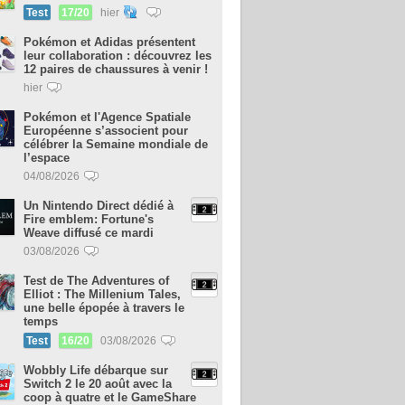
Test
17/20
hier
Pokémon et Adidas présentent
leur collaboration : découvrez les
12 paires de chaussures à venir !
hier
Pokémon et l'Agence Spatiale
Européenne s’associent pour
célébrer la Semaine mondiale de
l’espace
04/08/2026
Un Nintendo Direct dédié à
Fire emblem: Fortune's
Weave diffusé ce mardi
03/08/2026
Test de The Adventures of
Elliot : The Millenium Tales,
une belle épopée à travers le
temps
Test
16/20
03/08/2026
Wobbly Life débarque sur
Switch 2 le 20 août avec la
coop à quatre et le GameShare