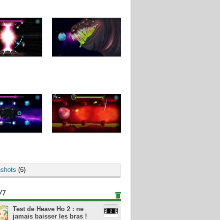
shots
(6)
/7
Test de Heave Ho 2 : ne
jamais baisser les bras !