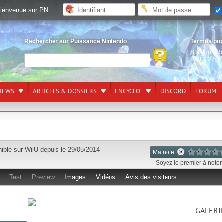
ienvenue sur PN
Rechercher sur Puissance Nintendo
Termes po
Splatoon R
EA FC27
,
L
VIEWS
ARTICLES & DOSSIERS
ENCYCLO.
DISCORD
FORUM
nible sur
WiiU
depuis le 29/05/2014
Ma note
Soyez le premier à noter 
Test
Preview
Images
Vidéos
Avis des visiteurs
GALERI