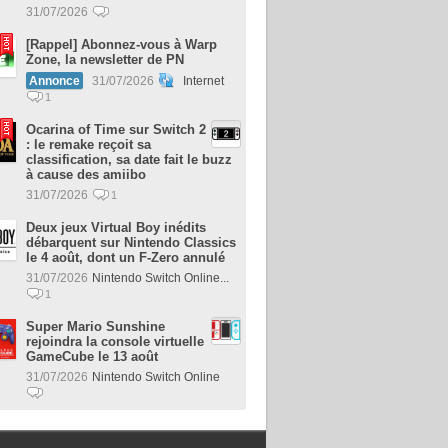
31/07/2026
[Rappel] Abonnez-vous à Warp
Zone, la newsletter de PN
Annonce
31/07/2026
Internet
1
Ocarina of Time sur Switch 2
: le remake reçoit sa
classification, sa date fait le buzz
à cause des amiibo
31/07/2026
1
Deux jeux Virtual Boy inédits
débarquent sur Nintendo Classics
le 4 août, dont un F-Zero annulé
31/07/2026
Nintendo Switch Online...
1
Super Mario Sunshine
rejoindra la console virtuelle
GameCube le 13 août
31/07/2026
Nintendo Switch Online