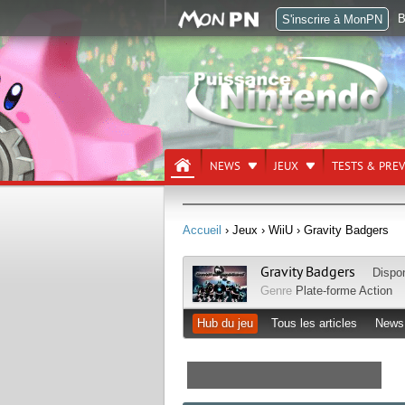
B
S'inscrire à MonPN
NEWS
JEUX
TESTS & PRE
Accueil
› Jeux
› WiiU
› Gravity Badgers
Gravity Badgers
Dispo
Genre
Plate-forme
Action
Hub du jeu
Tous les articles
News