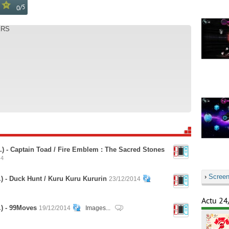
/
5
0
ERS
.) - Captain Toad / Fire Emblem : The Sacred Stones
4
›
Screen
) - Duck Hunt / Kuru Kuru Kururin
23/12/2014
Actu 24
.) - 99Moves
19/12/2014
Images...