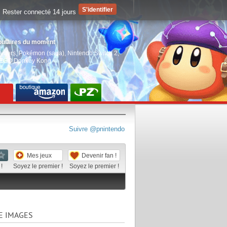
Rester connecté 14 jours
pulaires du moment
aiders
,
Pokémon (saga)
,
Nintendo Switch 2
,
EGO Donkey Kong
Suivre @pnintendo
Mes jeux
Devenir fan !
!
Soyez le premier !
Soyez le premier !
E IMAGES