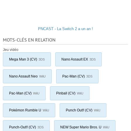
PNCAST - La Switch 2 a un an !
MOTS-CLÉS EN RELATION
Jeu vidéo
Mega Man 3 (CV)
Nano Assault EX
3DS
3DS
Nano Assault Neo
Pac-Man (CV)
WiiU
3DS
Pac-Man (CV)
Pinball (CV)
WiiU
WiiU
Pokémon Rumble U
Punch Out!! (CV)
WiiU
WiiU
Punch-Out!! (CV)
NEW Super Mario Bros. U
3DS
WiiU