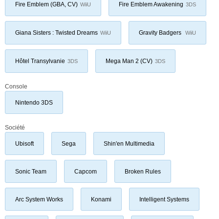
Fire Emblem (GBA, CV)
Fire Emblem Awakening
WiiU
3DS
Giana Sisters : Twisted Dreams
Gravity Badgers
WiiU
WiiU
Hôtel Transylvanie
Mega Man 2 (CV)
3DS
3DS
Console
Nintendo 3DS
Société
Ubisoft
Sega
Shin'en Multimedia
Sonic Team
Capcom
Broken Rules
Arc System Works
Konami
Intelligent Systems