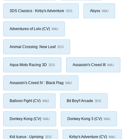
3DS Classics : Kirby's Adventure
Abyss
3DS
WiiU
Adventures of Lolo (CV)
WiiU
Animal Crossing: New Leaf
3DS
Aqua Moto Racing 3D
Assassin's Creed III
3DS
WiiU
Assassin's Creed IV : Black Flag
WiiU
Balloon Fight (CV)
Bit Boy!! Arcade
WiiU
3DS
Donkey Kong (CV)
Donkey Kong 3 (CV)
WiiU
WiiU
Kid Icarus : Uprising
Kirby's Adventure (CV)
3DS
WiiU