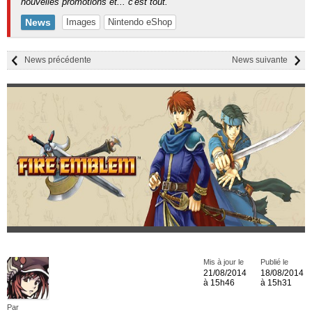
nouvelles promotions et... c'est tout.
News
Images
Nintendo eShop
News précédente
News suivante
Mis à jour le
Publié le
21/08/2014
18/08/2014
à 15h46
à 15h31
Par