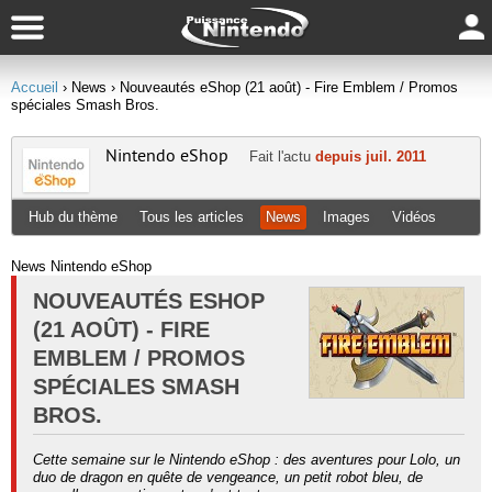
Accueil
› News
› Nouveautés eShop (21 août) - Fire Emblem / Promos
spéciales Smash Bros.
Nintendo eShop
Fait l'actu
depuis juil. 2011
Hub du thème
Tous les articles
News
Images
Vidéos
News Nintendo eShop
NOUVEAUTÉS ESHOP
(21 AOÛT) - FIRE
EMBLEM / PROMOS
SPÉCIALES SMASH
BROS.
Cette semaine sur le Nintendo eShop : des aventures pour Lolo, un
duo de dragon en quête de vengeance, un petit robot bleu, de