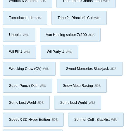
Swords & Soldiers
The Lapins Crétins Land
3DS
WiiU
Tomodachi Life
Trine 2 : Director's Cut
3DS
WiiU
Unepic
Van Helsing sniper Zx100
WiiU
3DS
Wii Fit U
Wii Party U
WiiU
WiiU
Wrecking Crew (CV)
Sweet Memories Blackjack
WiiU
3DS
Super Punch-Out!!
Snow Moto Racing
WiiU
3DS
Sonic Lost World
Sonic Lost World
3DS
WiiU
SpeedX 3D Hyper Edition
Splinter Cell : Blacklist
3DS
WiiU