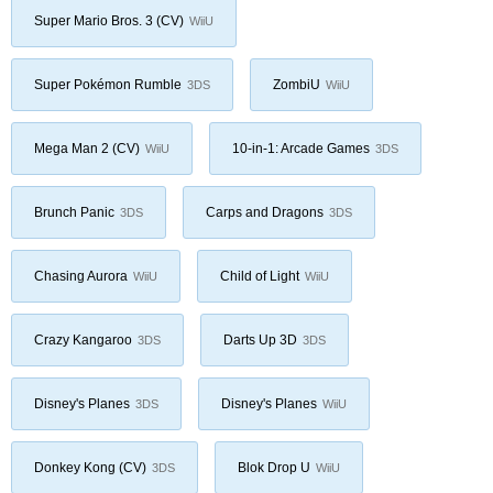
Super Mario Bros. 3 (CV)
WiiU
Super Pokémon Rumble
ZombiU
3DS
WiiU
Mega Man 2 (CV)
10-in-1: Arcade Games
WiiU
3DS
Brunch Panic
Carps and Dragons
3DS
3DS
Chasing Aurora
Child of Light
WiiU
WiiU
Crazy Kangaroo
Darts Up 3D
3DS
3DS
Disney's Planes
Disney's Planes
3DS
WiiU
Donkey Kong (CV)
Blok Drop U
3DS
WiiU