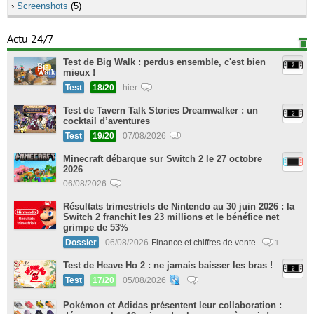
›
Screenshots
(5)
Actu 24/7
Test de Big Walk : perdus ensemble, c'est bien
mieux !
Test
18/20
hier
Test de Tavern Talk Stories Dreamwalker : un
cocktail d’aventures
Test
19/20
07/08/2026
Minecraft débarque sur Switch 2 le 27 octobre
2026
06/08/2026
Résultats trimestriels de Nintendo au 30 juin 2026 : la
Switch 2 franchit les 23 millions et le bénéfice net
grimpe de 53%
Dossier
06/08/2026
Finance et chiffres de vente
1
Test de Heave Ho 2 : ne jamais baisser les bras !
Test
17/20
05/08/2026
Pokémon et Adidas présentent leur collaboration :