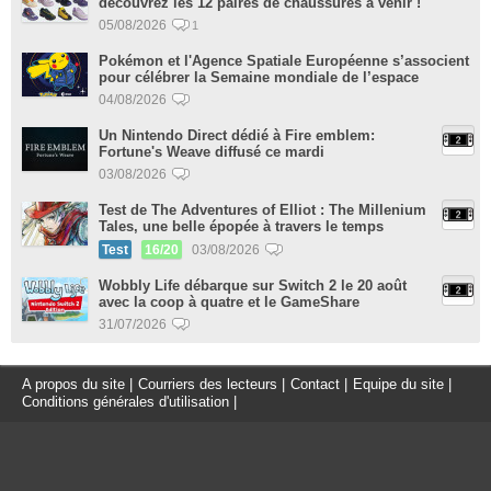
découvrez les 12 paires de chaussures à venir !
05/08/2026
1
Pokémon et l'Agence Spatiale Européenne s’associent
pour célébrer la Semaine mondiale de l’espace
04/08/2026
Un Nintendo Direct dédié à Fire emblem:
Fortune's Weave diffusé ce mardi
03/08/2026
Test de The Adventures of Elliot : The Millenium
Tales, une belle épopée à travers le temps
Test
16/20
03/08/2026
Wobbly Life débarque sur Switch 2 le 20 août
avec la coop à quatre et le GameShare
31/07/2026
A propos du site
|
Courriers des lecteurs
|
Contact
|
Equipe du site
|
Conditions générales d'utilisation
|