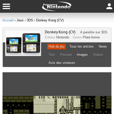
Accueil
› Jeux
› 3DS
› Donkey Kong (CV)
Donkey Kong (CV)
A paraître sur
3DS
Editeur
Nintendo
Genre
Plate-forme
Hub du jeu
Tous les articles
News
Test
Preview
Images
Vidéos
Avis des visiteurs