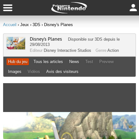
Accueil
› Jeux
› 3DS
› Disney's Planes
Disney's Planes
Disponible sur
3DS
depuis le
29/08/2013
Editeur
Disney Interactive Studios
Genre
Action
Hub du jeu
Tous les articles
News
Test
Preview
Images
Vidéos
Avis des visiteurs