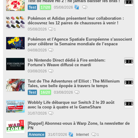
Test de Heave Ho 2 : ne jamais baisser les bras !
Test
17/20
05/08/2026
Pokémon et Adidas présentent leur collaboration :
découvrez les 12 paires de chaussures à venir !
05/08/2026
1
Pokémon et l'Agence Spatiale Européenne s’associent
pour célébrer la Semaine mondiale de l’espace
04/08/2026
Un Nintendo Direct dédié à Fire emblem:
Fortune's Weave diffusé ce mardi
03/08/2026
Test de The Adventures of Elliot : The Millenium
Tales, une belle épopée à travers le temps
Test
16/20
03/08/2026
Wobbly Life débarque sur Switch 2 le 20 août
avec la coop à quatre et le GameShare
31/07/2026
[Rappel] Abonnez-vous à Warp Zone, la newsletter de
PN
Annonce
31/07/2026
Internet
1