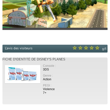
L'avis des visiteurs
/
5
0
FICHE D'IDENTITÉ DE DISNEY'S PLANES
Console :
3DS
Genre :
Action
PEGI :
Violence
7+