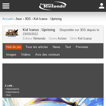
Accueil
› Jeux
› 3DS
› Kid Icarus : Uprising
Kid Icarus : Uprising
Disponible sur
3DS
depuis le
23/03/2012
Editeur
Nintendo
Genre
Action
Série
Kid Icarus
Hub du jeu
Tous les articles
News
Test
Previews
Images
Vidéos
Avis des visiteurs
À LIRE :
›
Impressions
›
Impressions
›
Test