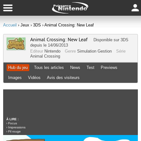
Accueil
› Jeux
› 3DS
› Animal Crossing: New Leaf
Animal Crossing: New Leaf
Disponible sur
3DS
depuis le 14/06/2013
Editeur
Nintendo
Genre
Simulation Gestion
Série
Animal Crossing
Hub du jeu
Tous les articles
News
Test
Previews
Images
Vidéos
Avis des visiteurs
À LIRE :
›
Focus
›
Impressions
›
Fil rouge