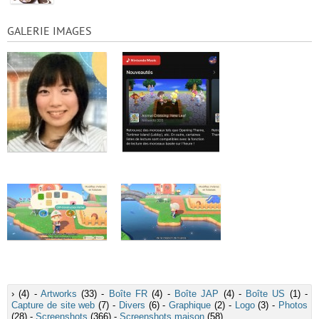
GALERIE IMAGES
›
(4) -
Artworks
(33) -
Boîte FR
(4) -
Boîte JAP
(4) -
Boîte US
(1) -
Capture de site web
(7) -
Divers
(6) -
Graphique
(2) -
Logo
(3) -
Photos
(28) -
Screenshots
(366) -
Screenshots maison
(58)