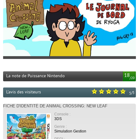
18
La note de Puissance Nintendo
/
20
L'avis des visiteurs
/
5
5
FICHE D'IDENTITÉ DE ANIMAL CROSSING: NEW LEAF
Console :
3DS
Genre :
Simulation Gestion
PEGI :