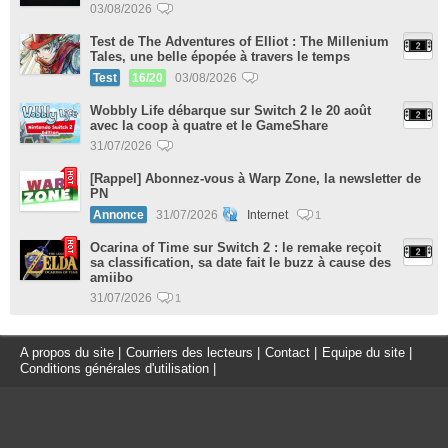
03/08/2026
Test de The Adventures of Elliot : The Millenium
Tales, une belle épopée à travers le temps
Test
16/20
03/08/2026
Wobbly Life débarque sur Switch 2 le 20 août
avec la coop à quatre et le GameShare
31/07/2026
[Rappel] Abonnez-vous à Warp Zone, la newsletter de
PN
Annonce
31/07/2026
Internet
1
Ocarina of Time sur Switch 2 : le remake reçoit
sa classification, sa date fait le buzz à cause des
amiibo
31/07/2026
1
A propos du site
|
Courriers des lecteurs
|
Contact
|
Equipe du site
|
Conditions générales d'utilisation
|