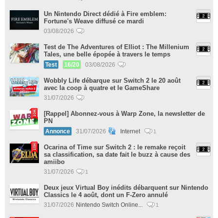
Un Nintendo Direct dédié à Fire emblem:
Fortune's Weave diffusé ce mardi
03/08/2026
Test de The Adventures of Elliot : The Millenium
Tales, une belle épopée à travers le temps
Test
16/20
03/08/2026
Wobbly Life débarque sur Switch 2 le 20 août
avec la coop à quatre et le GameShare
31/07/2026
[Rappel] Abonnez-vous à Warp Zone, la newsletter de
PN
Annonce
31/07/2026
Internet
1
Ocarina of Time sur Switch 2 : le remake reçoit
sa classification, sa date fait le buzz à cause des
amiibo
31/07/2026
1
Deux jeux Virtual Boy inédits débarquent sur Nintendo
Classics le 4 août, dont un F-Zero annulé
31/07/2026
Nintendo Switch Online...
1