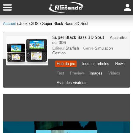
Accueil
› Jeux
› 3DS
› Super Black Bass 3D Soul
Super Black Bass 3D Soul
A paraître
sur
3DS
Editeur
Starfish
Genre
Simulation
Gestion
Hub du jeu
Tous les articles
News
Test
Preview
Images
Vidéos
Avis des visiteurs