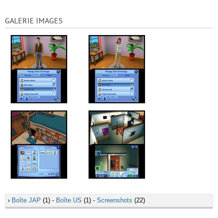
GALERIE IMAGES
›
Boîte JAP
(1) -
Boîte US
(1) -
Screenshots
(22)