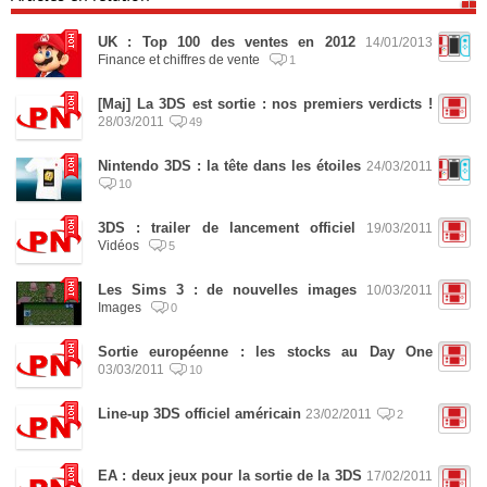
UK : Top 100 des ventes en 2012
14/01/2013
Finance et chiffres de vente
1
[Maj] La 3DS est sortie : nos premiers verdicts !
28/03/2011
49
Nintendo 3DS : la tête dans les étoiles
24/03/2011
10
3DS : trailer de lancement officiel
19/03/2011
Vidéos
5
Les Sims 3 : de nouvelles images
10/03/2011
Images
0
Sortie européenne : les stocks au Day One
03/03/2011
10
Line-up 3DS officiel américain
23/02/2011
2
EA : deux jeux pour la sortie de la 3DS
17/02/2011