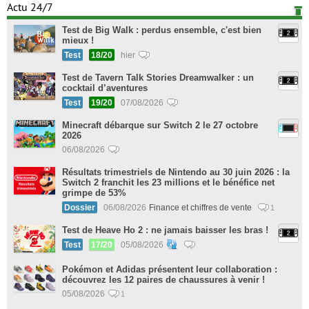
Actu 24/7
Test de Big Walk : perdus ensemble, c'est bien
mieux !
Test
18/20
hier
Test de Tavern Talk Stories Dreamwalker : un
cocktail d’aventures
Test
19/20
07/08/2026
Minecraft débarque sur Switch 2 le 27 octobre
2026
06/08/2026
Résultats trimestriels de Nintendo au 30 juin 2026 : la
Switch 2 franchit les 23 millions et le bénéfice net
grimpe de 53%
Dossier
06/08/2026
Finance et chiffres de vente
1
Test de Heave Ho 2 : ne jamais baisser les bras !
Test
17/20
05/08/2026
Pokémon et Adidas présentent leur collaboration :
découvrez les 12 paires de chaussures à venir !
05/08/2026
1