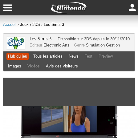
Accueil
› Jeux
› 3DS
› Les Sims 3
Les Sims 3
Disponible sur
3DS
depuis le 30/11/2010
Editeur
Electronic Arts
Genre
Simulation Gestion
Hub du jeu
Tous les articles
News
Test
Preview
Images
Vidéos
Avis des visiteurs