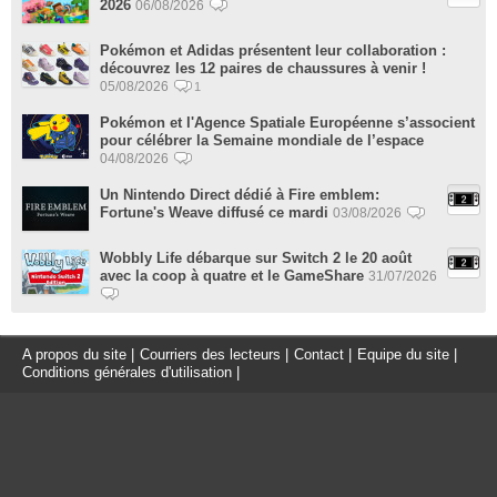
2026
06/08/2026
Pokémon et Adidas présentent leur collaboration :
découvrez les 12 paires de chaussures à venir !
05/08/2026
1
Pokémon et l'Agence Spatiale Européenne s’associent
pour célébrer la Semaine mondiale de l’espace
04/08/2026
Un Nintendo Direct dédié à Fire emblem:
Fortune's Weave diffusé ce mardi
03/08/2026
Wobbly Life débarque sur Switch 2 le 20 août
avec la coop à quatre et le GameShare
31/07/2026
A propos du site
|
Courriers des lecteurs
|
Contact
|
Equipe du site
|
Conditions générales d'utilisation
|