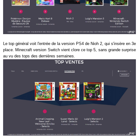
Le top général voit l'entrée de la version PS4 de Nioh 2, qui s'insère en 3e
place. Minecraft version Switch vient clore ce top 5, sans grande surprise
au vu des tops des dernières semaines.