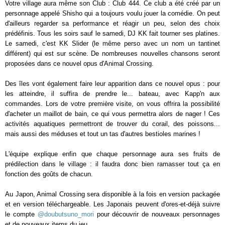
Votre village aura même son Club : Club 444. Ce club a été créé par un
personnage appelé Shisho qui a toujours voulu jouer la comédie. On peut
d'ailleurs regarder sa performance et réagir un peu, selon des choix
prédéfinis. Tous les soirs sauf le samedi, DJ KK fait tourner ses platines.
Le samedi, c'est KK Slider (le même perso avec un nom un tantinet
différent) qui est sur scène. De nombreuses nouvelles chansons seront
proposées dans ce nouvel opus d'Animal Crossing.
Des îles vont également faire leur apparition dans ce nouvel opus : pour
les atteindre, il suffira de prendre le... bateau, avec Kapp'n aux
commandes. Lors de votre première visite, on vous offrira la possibilité
d'acheter un maillot de bain, ce qui vous permettra alors de nager ! Ces
activités aquatiques permettront de trouver du corail, des poissons...
mais aussi des méduses et tout un tas d'autres bestioles marines !
L'équipe explique enfin que chaque personnage aura ses fruits de
prédilection dans le village : il faudra donc bien ramasser tout ça en
fonction des goûts de chacun.
Au Japon, Animal Crossing sera disponible à la fois en version packagée
et en version téléchargeable. Les Japonais peuvent d'ores-et-déjà suivre
le compte
@doubutsuno_mori
pour découvrir de nouveaux personnages
et de nouveaux items du jeu.