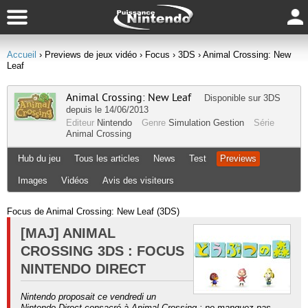
Accueil
› Previews de jeux vidéo
› Focus
› 3DS
› Animal Crossing: New
Leaf
Animal Crossing: New Leaf
Disponible sur
3DS
depuis le 14/06/2013
Editeur
Nintendo
Genre
Simulation Gestion
Série
Animal Crossing
Hub du jeu
Tous les articles
News
Test
Previews
Images
Vidéos
Avis des visiteurs
Focus de Animal Crossing: New Leaf (3DS)
[MAJ] ANIMAL
CROSSING 3DS : FOCUS
NINTENDO DIRECT
Nintendo proposait ce vendredi un
Nintendo Direct consacré à Animal Crossing : ne manquez pas