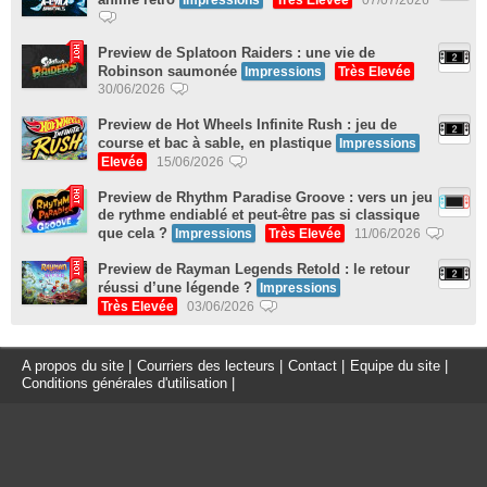
Preview de Splatoon Raiders : une vie de
Robinson saumonée
Impressions
Très Elevée
30/06/2026
Preview de Hot Wheels Infinite Rush : jeu de
course et bac à sable, en plastique
Impressions
Elevée
15/06/2026
Preview de Rhythm Paradise Groove : vers un jeu
de rythme endiablé et peut-être pas si classique
que cela ?
Impressions
Très Elevée
11/06/2026
Preview de Rayman Legends Retold : le retour
réussi d’une légende ?
Impressions
Très Elevée
03/06/2026
A propos du site
|
Courriers des lecteurs
|
Contact
|
Equipe du site
|
Conditions générales d'utilisation
|