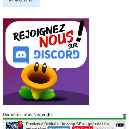
Nintendo Direct
Dernières infos Nintendo
Preview d'Orbitals : la coop SF au goût dessin
animé rétro
Impressions
Très Elevée
07/07/2026