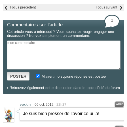
Focus précédent
Focus suivant
2
Commentaires sur l'article
Cet article vous a intéressé ? Vous souhaitez réagir, engager une
discussion ? Ecrivez simplement un commentaire.
POSTER
M'avertir lorsqu'une réponse est postée
›
Retrouvez également cette discussion dans le topic dédié du forum
Citer
vexkin
06 oct. 2012
22h27
Je suis bien presser de l'avoir celui la!