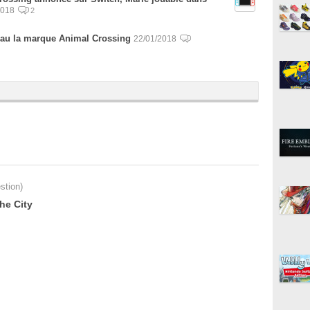
2018
2
au la marque Animal Crossing
22/01/2018
stion)
he City