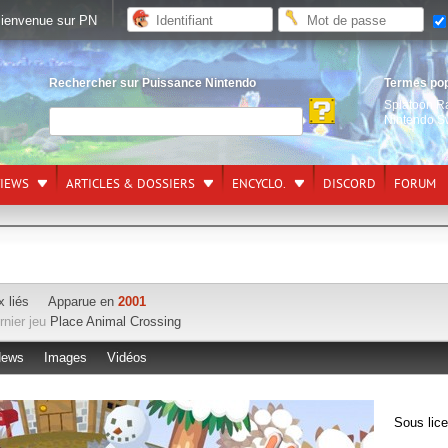
ienvenue sur PN
Rechercher sur Puissance Nintendo
Termes po
Splatoon R
Nintendo S
VIEWS
ARTICLES & DOSSIERS
ENCYCLO.
DISCORD
FORUM
x liés
Apparue en
2001
rnier jeu
Place Animal Crossing
ews
Images
Vidéos
Sous lic