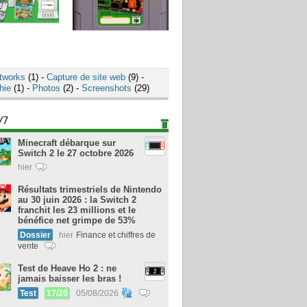
tworks
(1) -
Capture de site web
(9) -
hie
(1) -
Photos
(2) -
Screenshots
(29)
/7
Minecraft débarque sur
Switch 2 le 27 octobre 2026
hier
Résultats trimestriels de Nintendo
au 30 juin 2026 : la Switch 2
franchit les 23 millions et le
bénéfice net grimpe de 53%
Dossier
hier
Finance et chiffres de
vente
Test de Heave Ho 2 : ne
jamais baisser les bras !
Test
17/20
05/08/2026