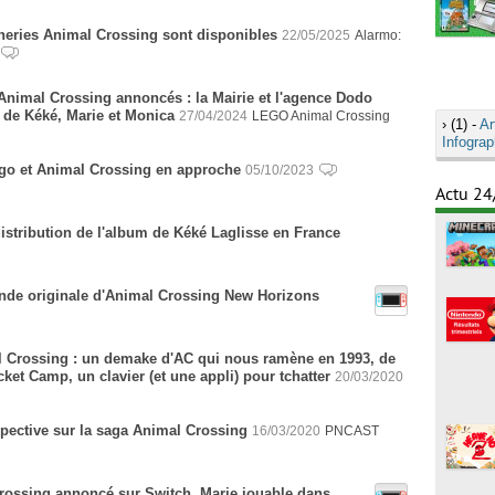
neries Animal Crossing sont disponibles
22/05/2025
Alarmo:
nimal Crossing annoncés : la Mairie et l'agence Dodo
s de Kéké, Marie et Monica
27/04/2024
LEGO Animal Crossing
›
(1) -
Ar
Infograp
ego et Animal Crossing en approche
05/10/2023
Actu 24
distribution de l'album de Kéké Laglisse en France
nde originale d'Animal Crossing New Horizons
mal Crossing : un demake d'AC qui nous ramène en 1993, de
et Camp, un clavier (et une appli) pour tchatter
20/03/2020
ective sur la saga Animal Crossing
16/03/2020
PNCAST
Crossing annoncé sur Switch, Marie jouable dans