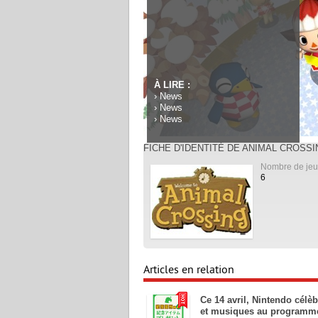
À LIRE :
›
News
›
News
›
News
FICHE D'IDENTITÉ DE ANIMAL CROSS
Nombre de jeu
6
Articles en relation
Ce 14 avril, Nintendo célè
et musiques au programm