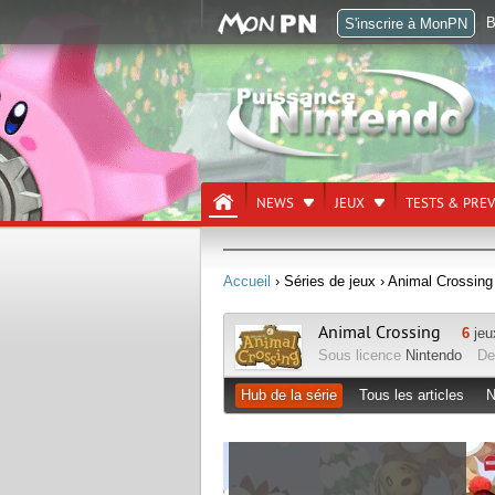
B
S'inscrire à MonPN
NEWS
JEUX
TESTS & PRE
Accueil
› Séries de jeux
› Animal Crossing
Animal Crossing
6
jeu
Sous licence
Nintendo
De
Hub de la série
Tous les articles
N