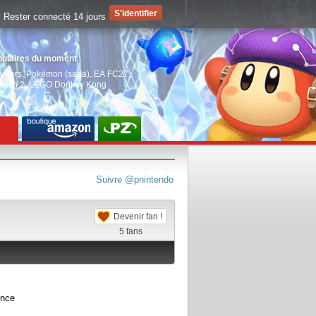
Rester connecté 14 jours
pulaires du moment
aiders
,
Pokémon (saga)
,
EA FC27
,
witch 2
,
LEGO Donkey Kong
Suivre @pnintendo
Devenir fan !
5
fans
ence