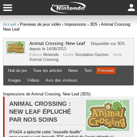
Accueil
› Previews de jeux vidéo
› Impressions
› 3DS
› Animal Crossing:
New Leaf
Animal Crossing: New Leaf
Disponible sur
3DS
depuis le 14/06/2013
Editeur
Nintendo
Genre
Simulation Gestion
Série
Animal Crossing
Hub du jeu
Tous les articles
News
Test
Previews
Images
Vidéos
Avis des visiteurs
Impressions de Animal Crossing: New Leaf (3DS)
ANIMAL CROSSING :
NEW LEAF ÉPLUCHÉ
PAR NOS SOINS
RYoGA a épluché cette "nouvelle feuille"
pour savoir si cet épisode 3DS méritait de l'avoir attendu si