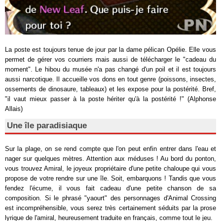
La poste est toujours tenue de jour par la dame pélican Opélie. Elle vous
permet de gérer vos courriers mais aussi de télécharger le "cadeau du
moment". Le hibou du musée n'a pas changé d'un poil et il est toujours
aussi narcotique. Il accueille vos dons en tout genre (poissons, insectes,
ossements de dinosaure, tableaux) et les expose pour la postérité. Bref,
"il vaut mieux passer à la poste hériter qu'à la postérité !" (Alphonse
Allais)
Une île paradisiaque
Sur la plage, on se rend compte que l'on peut enfin entrer dans l'eau et
nager sur quelques mètres. Attention aux méduses ! Au bord du ponton,
vous trouvez Amiral, le joyeux propriétaire d'une petite chaloupe qui vous
propose de votre rendre sur une île. Soit, embarquons ! Tandis que vous
fendez l'écume, il vous fait cadeau d'une petite chanson de sa
composition. Si le phrasé "yaourt" des personnages d'Animal Crossing
est incompréhensible, vous serez très certainement séduits par la prose
lyrique de l'amiral, heureusement traduite en français, comme tout le jeu.