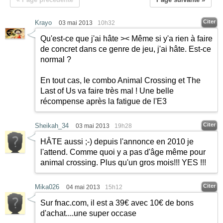
Citer
Krayo
03 mai 2013
10h32
Qu'est-ce que j'ai hâte >< Même si y'a rien à faire
de concret dans ce genre de jeu, j'ai hâte. Est-ce
normal ?
En tout cas, le combo Animal Crossing et The
Last of Us va faire très mal ! Une belle
récompense après la fatigue de l'E3
Citer
Sheikah_34
03 mai 2013
19h28
HÂTE aussi
;-)
depuis l'annonce en 2010 je
l'attend. Comme quoi y a pas d'âge même pour
animal crossing. Plus qu'un gros mois!!! YES !!!
Citer
Mika026
04 mai 2013
15h12
Sur fnac.com, il est a 39€ avec 10€ de bons
d'achat....une super occase