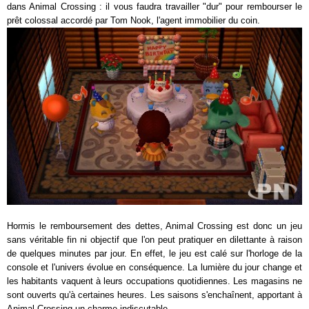
dans Animal Crossing : il vous faudra travailler "dur" pour rembourser le
prêt colossal accordé par Tom Nook, l'agent immobilier du coin.
Hormis le remboursement des dettes, Animal Crossing est donc un jeu
sans véritable fin ni objectif que l'on peut pratiquer en dilettante à raison
de quelques minutes par jour. En effet, le jeu est calé sur l'horloge de la
console et l'univers évolue en conséquence. La lumière du jour change et
les habitants vaquent à leurs occupations quotidiennes. Les magasins ne
sont ouverts qu'à certaines heures. Les saisons s'enchaînent, apportant à
Animal Crossing un charme indiscutable.