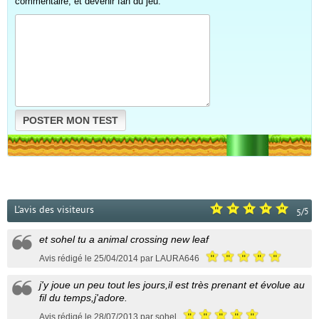
commentaire, et devenir fan du jeu.
POSTER MON TEST
L'avis des visiteurs
/
5
5
et sohel tu a animal crossing new leaf
Avis rédigé le 25/04/2014 par LAURA646
j'y joue un peu tout les jours,il est très prenant et évolue au
fil du temps,j'adore.
Avis rédigé le 28/07/2013 par sohel