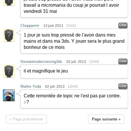
travail a micromania du coup je pourrait l avoir
vendredi 31 mai
Citer
Chopperrrrr
13 juin 2013
21h31
1 jour je suis trop pressé de l'avoir dans mes
mains et dans ma 3ds. Y jouer sera le plus grand
bonheur de ce mois
Citer
Iloveanimalecrossing3ds
02 juil. 2013
11h59
il et magnifique le jeu
Citer
Maître Yoda
02 juil. 2013
12h45
Cette remontée de topic ne l'est pas par contre.
:-?
« Page précédente
Page suivante »