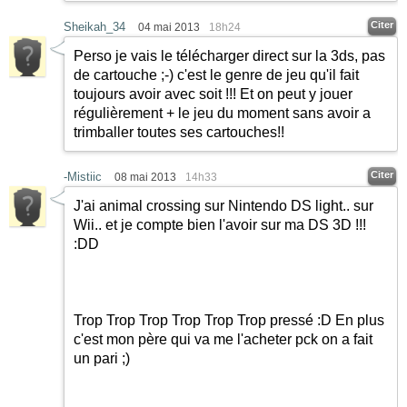
Citer
Sheikah_34
04 mai 2013
18h24
Perso je vais le télécharger direct sur la 3ds, pas
de cartouche
;-)
c'est le genre de jeu qu'il fait
toujours avoir avec soit !!! Et on peut y jouer
régulièrement + le jeu du moment sans avoir a
trimballer toutes ses cartouches!!
Citer
-Mistiic
08 mai 2013
14h33
J'ai animal crossing sur Nintendo DS light.. sur
Wii.. et je compte bien l'avoir sur ma DS 3D !!!
:DD
Trop Trop Trop Trop Trop Trop pressé
:D
En plus
c'est mon père qui va me l'acheter pck on a fait
un pari
;)