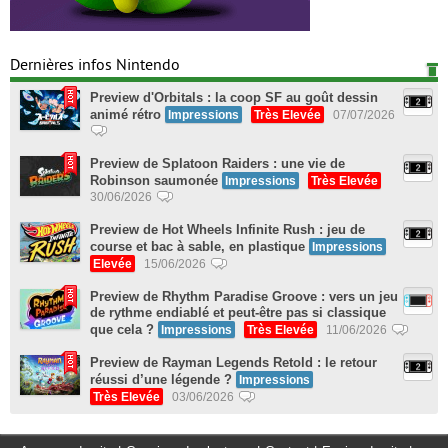
Dernières infos Nintendo
Preview d'Orbitals : la coop SF au goût dessin
animé rétro
Impressions
Très Elevée
07/07/2026
Preview de Splatoon Raiders : une vie de
Robinson saumonée
Impressions
Très Elevée
30/06/2026
Preview de Hot Wheels Infinite Rush : jeu de
course et bac à sable, en plastique
Impressions
Elevée
15/06/2026
Preview de Rhythm Paradise Groove : vers un jeu
de rythme endiablé et peut-être pas si classique
que cela ?
Impressions
Très Elevée
11/06/2026
Preview de Rayman Legends Retold : le retour
réussi d’une légende ?
Impressions
Très Elevée
03/06/2026