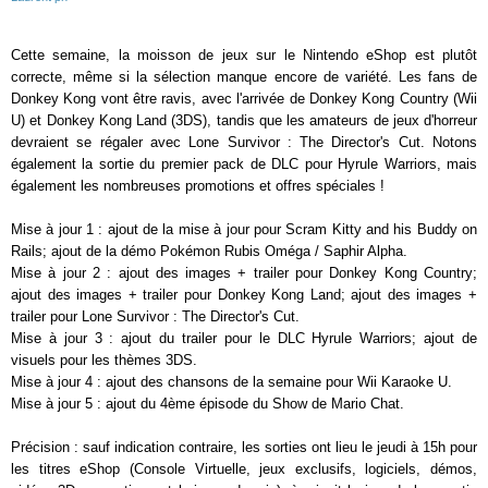
Cette semaine, la moisson de jeux sur le Nintendo eShop est plutôt
correcte, même si la sélection manque encore de variété. Les fans de
Donkey Kong vont être ravis, avec l'arrivée de Donkey Kong Country (Wii
U) et Donkey Kong Land (3DS), tandis que les amateurs de jeux d'horreur
devraient se régaler avec Lone Survivor : The Director's Cut. Notons
également la sortie du premier pack de DLC pour Hyrule Warriors, mais
également les nombreuses promotions et offres spéciales !
Mise à jour 1 : ajout de la mise à jour pour Scram Kitty and his Buddy on
Rails; ajout de la démo Pokémon Rubis Oméga / Saphir Alpha.
Mise à jour 2 : ajout des images + trailer pour Donkey Kong Country;
ajout des images + trailer pour Donkey Kong Land; ajout des images +
trailer pour Lone Survivor : The Director's Cut.
Mise à jour 3 : ajout du trailer pour le DLC Hyrule Warriors; ajout de
visuels pour les thèmes 3DS.
Mise à jour 4 : ajout des chansons de la semaine pour Wii Karaoke U.
Mise à jour 5 : ajout du 4ème épisode du Show de Mario Chat.
Précision : sauf indication contraire, les sorties ont lieu le jeudi à 15h pour
les titres eShop (Console Virtuelle, jeux exclusifs, logiciels, démos,