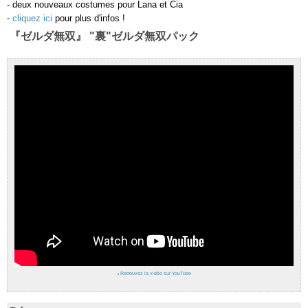
- deux nouveaux costumes pour Lana et Cia
-
cliquez ici
pour plus d'infos !
『ゼルダ無双』 "裏"ゼルダ無双パック
›
Retrouvez la vidéo sur YouTube