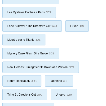
Les Mystères Cachés à Paris
3DS
Lone Survivor : The Director's Cut
Luxor
WiiU
3DS
Meurtre sur le Titanic
3DS
Mystery Case Files : Dire Grove
3DS
Real Heroes : Firefighter 3D Download Version
3DS
Robot Rescue 3D
Tappingo
3DS
3DS
Trine 2 : Director's Cut
Unepic
WiiU
WiiU