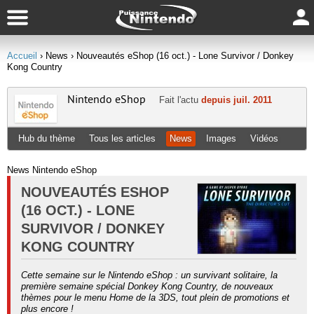
Accueil
› News
› Nouveautés eShop (16 oct.) - Lone Survivor / Donkey
Kong Country
Nintendo eShop
Fait l'actu
depuis juil. 2011
Hub du thème
Tous les articles
News
Images
Vidéos
News Nintendo eShop
NOUVEAUTÉS ESHOP
(16 OCT.) - LONE
SURVIVOR / DONKEY
KONG COUNTRY
Cette semaine sur le Nintendo eShop : un survivant solitaire, la
première semaine spécial Donkey Kong Country, de nouveaux
thèmes pour le menu Home de la 3DS, tout plein de promotions et
plus encore !