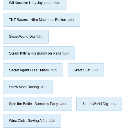
Wii Karaoke U by Joysound
WiiU
TNT Racers : Nitro Machines Edition
WiiU
SteamWorld Dig
WiiU
Scram Kitty & His Buddy on Rails
WiiU
Secret Agent Files : Miami
Skater Cat
3DS
3DS
Snow Moto Racing
3DS
Spin the Bottle : Bumpie's Party
SteamWorld Dig
WiiU
3DS
Winx Club : Saving Alfea
3DS