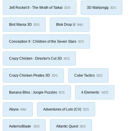
Jett Rocket II - The Wrath of Taikai
3D Mahjongg
3DS
3DS
Bird Mania 3D
Blok Drop U
3DS
WiiU
Conception II : Children of the Seven Stars
3DS
Crazy Chicken : Director's Cut 3D
3DS
Crazy Chicken Pirates 3D
Cube Tactics
3DS
3DS
Banana Bliss : Jungle Puzzles
4 Elements
3DS
NDS
Abyss
Adventures of Lolo (CV)
WiiU
3DS
AeternoBlade
Atlantic Quest
3DS
3DS