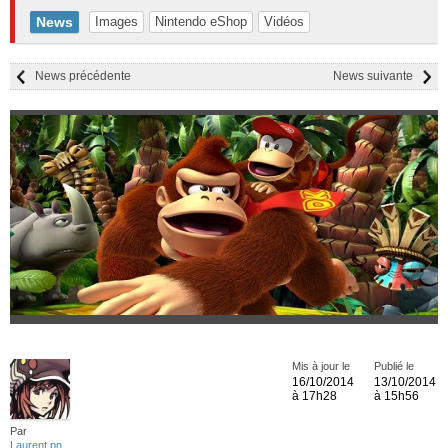
News
Images
Nintendo eShop
Vidéos
News précédente
News suivante
Mis à jour le
Publié le
16/10/2014
13/10/2014
à 17h28
à 15h56
Par
Laurent pn