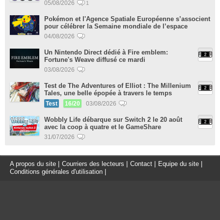
05/08/2026
1
Pokémon et l'Agence Spatiale Européenne s’associent
pour célébrer la Semaine mondiale de l’espace
04/08/2026
Un Nintendo Direct dédié à Fire emblem:
Fortune's Weave diffusé ce mardi
03/08/2026
Test de The Adventures of Elliot : The Millenium
Tales, une belle épopée à travers le temps
Test
16/20
03/08/2026
Wobbly Life débarque sur Switch 2 le 20 août
avec la coop à quatre et le GameShare
31/07/2026
A propos du site
|
Courriers des lecteurs
|
Contact
|
Equipe du site
|
Conditions générales d'utilisation
|