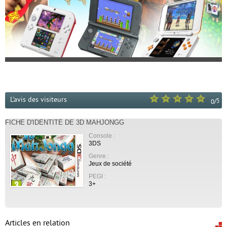
L'avis des visiteurs
/
5
0
FICHE D'IDENTITÉ DE 3D MAHJONGG
Console :
3DS
Genre :
Jeux de société
PEGI :
3+
Articles en relation