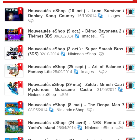
Nouveautés eShop (16 oct.) - Lone Survivor /
Donkey Kong Country
16/10/2014
Images...
Nouveautés eShop (9 oct.) - Démo Bayonetta 2 /
Thèmes 3DS
09/10/2014
Images...
Nouveautés eShop (2 oct.) : Super Smash Bros.
(3DS)
02/10/2014
Nintendo eShop
Nouveautés eShop (25 sept.) - Art of Balance /
Fantasy Life
25/09/2014
Images...
2
Nouveautés eShop (29 mai) - Zelda : Minish Cap /
Mysterious Murasame Castle
31/05/2014
Nintendo eShop
26
Nouveautés eShop (8 mai) - The Denpa Men 3
08/05/2014
Nintendo eShop
1
Nouveautés eShop (24 avril) - NES Remix 2 /
Yoshi's Island
25/04/2014
Nintendo eShop
9