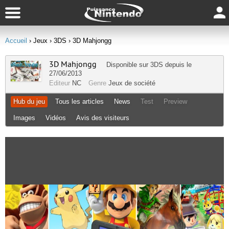
Accueil
› Jeux
› 3DS
› 3D Mahjongg
3D Mahjongg
Disponible sur
3DS
depuis le
27/06/2013
Editeur
NC
Genre
Jeux de société
Hub du jeu
Tous les articles
News
Test
Preview
Images
Vidéos
Avis des visiteurs