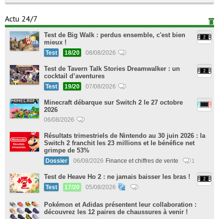
Actu 24/7
Test de Big Walk : perdus ensemble, c'est bien
mieux !
Test
18/20
08/08/2026
Test de Tavern Talk Stories Dreamwalker : un
cocktail d’aventures
Test
19/20
07/08/2026
Minecraft débarque sur Switch 2 le 27 octobre
2026
06/08/2026
Résultats trimestriels de Nintendo au 30 juin 2026 : la
Switch 2 franchit les 23 millions et le bénéfice net
grimpe de 53%
Dossier
06/08/2026
Finance et chiffres de vente
1
Test de Heave Ho 2 : ne jamais baisser les bras !
Test
17/20
05/08/2026
Pokémon et Adidas présentent leur collaboration :
découvrez les 12 paires de chaussures à venir !