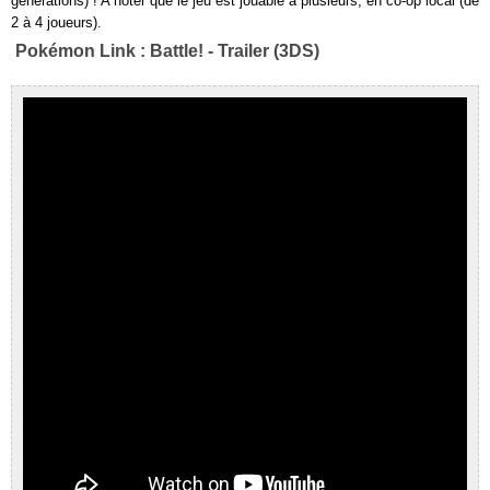
générations) ! A noter que le jeu est jouable à plusieurs, en co-op local (de
2 à 4 joueurs).
Pokémon Link : Battle! - Trailer (3DS)