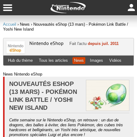
Accueil
› News
› Nouveautés eShop (13 mars) - Pokémon Link Battle /
Yoshi New Island
Nintendo eShop
Fait l'actu
depuis juil. 2011
Hub du thème
Tous les articles
News
Images
Vidéos
News Nintendo eShop
NOUVEAUTÉS ESHOP
(13 MARS) - POKÉMON
LINK BATTLE / YOSHI
NEW ISLAND
Cette semaine sur le Nintendo eShop, on retrouve : un duo de
dragons, des balles à éviter, des liens Pokémon, des cubes très
hardcores et belligérants, un Yoshi très artistique, de nouvelles
promotions spéciales Luigi et plus encore !