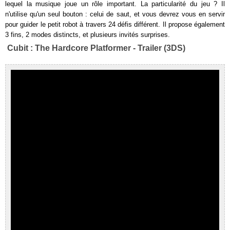
lequel la musique joue un rôle important. La particularité du jeu ? Il
n'utilise qu'un seul bouton : celui de saut, et vous devrez vous en servir
pour guider le petit robot à travers 24 défis différent. Il propose également
3 fins, 2 modes distincts, et plusieurs invités surprises.
Cubit : The Hardcore Platformer - Trailer (3DS)