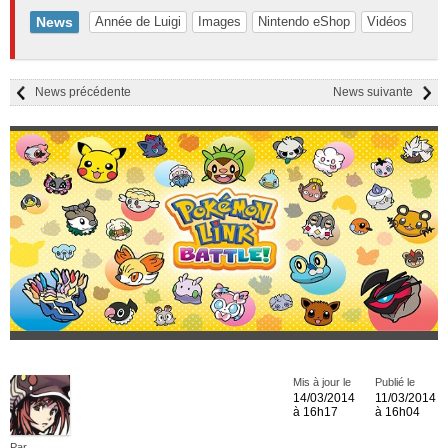
News
Année de Luigi
Images
Nintendo eShop
Vidéos
News précédente
News suivante
Mis à jour le
Publié le
14/03/2014
11/03/2014
à 16h17
à 16h04
Par