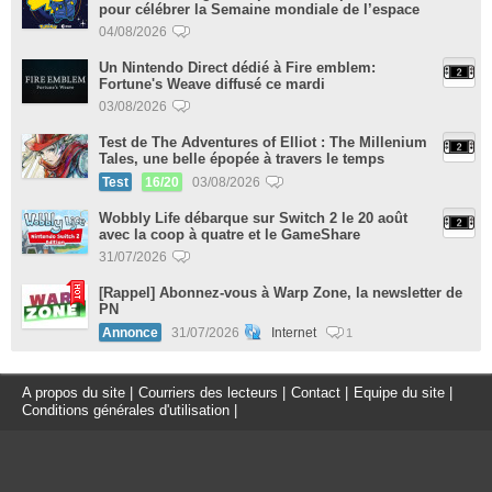
pour célébrer la Semaine mondiale de l’espace
04/08/2026
Un Nintendo Direct dédié à Fire emblem:
Fortune's Weave diffusé ce mardi
03/08/2026
Test de The Adventures of Elliot : The Millenium
Tales, une belle épopée à travers le temps
Test
16/20
03/08/2026
Wobbly Life débarque sur Switch 2 le 20 août
avec la coop à quatre et le GameShare
31/07/2026
[Rappel] Abonnez-vous à Warp Zone, la newsletter de
PN
Annonce
31/07/2026
Internet
1
A propos du site
|
Courriers des lecteurs
|
Contact
|
Equipe du site
|
Conditions générales d'utilisation
|