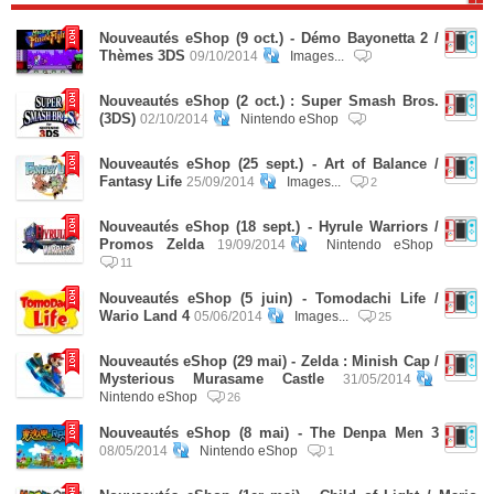
Nouveautés eShop (9 oct.) - Démo Bayonetta 2 /
Thèmes 3DS
09/10/2014
Images...
Nouveautés eShop (2 oct.) : Super Smash Bros.
(3DS)
02/10/2014
Nintendo eShop
Nouveautés eShop (25 sept.) - Art of Balance /
Fantasy Life
25/09/2014
Images...
2
Nouveautés eShop (18 sept.) - Hyrule Warriors /
Promos Zelda
19/09/2014
Nintendo eShop
11
Nouveautés eShop (5 juin) - Tomodachi Life /
Wario Land 4
05/06/2014
Images...
25
Nouveautés eShop (29 mai) - Zelda : Minish Cap /
Mysterious Murasame Castle
31/05/2014
Nintendo eShop
26
Nouveautés eShop (8 mai) - The Denpa Men 3
08/05/2014
Nintendo eShop
1