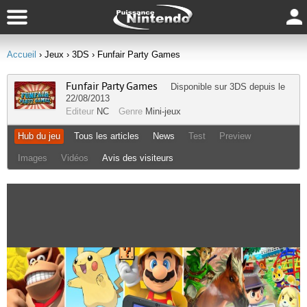
Accueil
› Jeux
› 3DS
› Funfair Party Games
Funfair Party Games
Disponible sur
3DS
depuis le
22/08/2013
Editeur
NC
Genre
Mini-jeux
Hub du jeu
Tous les articles
News
Test
Preview
Images
Vidéos
Avis des visiteurs