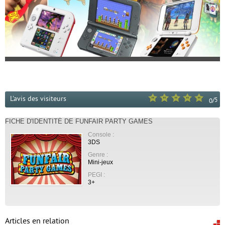
L'avis des visiteurs
/
5
0
FICHE D'IDENTITÉ DE FUNFAIR PARTY GAMES
Console :
3DS
Genre :
Mini-jeux
PEGI :
3+
Articles en relation