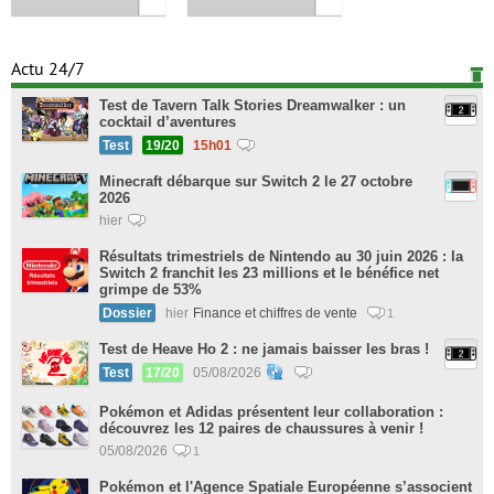
Actu 24/7
Test de Tavern Talk Stories Dreamwalker : un
cocktail d’aventures
Test
19/20
15h01
Minecraft débarque sur Switch 2 le 27 octobre
2026
hier
Résultats trimestriels de Nintendo au 30 juin 2026 : la
Switch 2 franchit les 23 millions et le bénéfice net
grimpe de 53%
Dossier
hier
Finance et chiffres de vente
1
Test de Heave Ho 2 : ne jamais baisser les bras !
Test
17/20
05/08/2026
Pokémon et Adidas présentent leur collaboration :
découvrez les 12 paires de chaussures à venir !
05/08/2026
1
Pokémon et l'Agence Spatiale Européenne s’associent