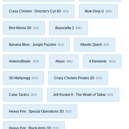
Crazy Chicken : Director's Cut 3D
Blok Drop U
3DS
WiiU
Bird Mania 3D
Bayonetta 2
3DS
WiiU
Banana Bliss : Jungle Puzzles
Atlantic Quest
3DS
3DS
AeternoBlade
Abyss
4 Elements
3DS
WiiU
NDS
3D Mahjongg
Crazy Chicken Pirates 3D
3DS
3DS
Cube Tactics
Jett Rocket II - The Wrath of Taikai
3DS
3DS
Heavy Fire : Special Operations 3D
3DS
Heavy Fire : Black Arms 3D
3DS