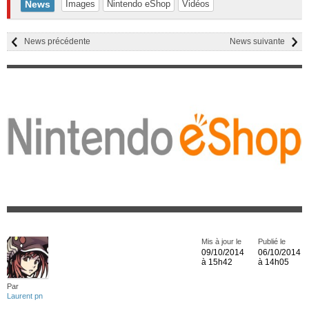
News
Images
Nintendo eShop
Vidéos
News précédente
News suivante
Mis à jour le
Publié le
09/10/2014
06/10/2014
à 15h42
à 14h05
Par
Laurent pn