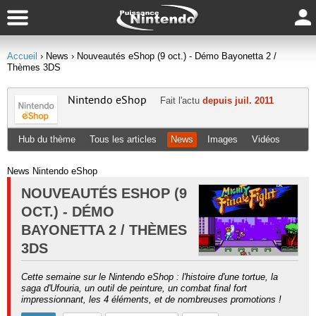
Accueil
› News
› Nouveautés eShop (9 oct.) - Démo Bayonetta 2 /
Thèmes 3DS
Nintendo eShop
Fait l'actu
depuis juil. 2011
Hub du thème
Tous les articles
News
Images
Vidéos
News Nintendo eShop
NOUVEAUTÉS ESHOP (9
OCT.) - DÉMO
BAYONETTA 2 / THÈMES
3DS
Cette semaine sur le Nintendo eShop : l'histoire d'une tortue, la
saga d'Ufouria, un outil de peinture, un combat final fort
impressionnant, les 4 éléments, et de nombreuses promotions !