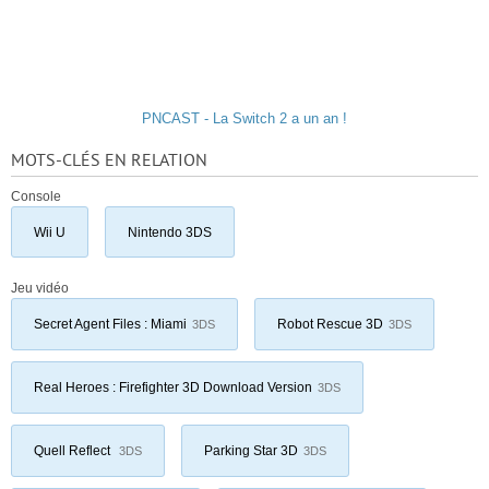
PNCAST - La Switch 2 a un an !
MOTS-CLÉS EN RELATION
Console
Wii U
Nintendo 3DS
Jeu vidéo
Secret Agent Files : Miami
Robot Rescue 3D
3DS
3DS
Real Heroes : Firefighter 3D Download Version
3DS
Quell Reflect
Parking Star 3D
3DS
3DS