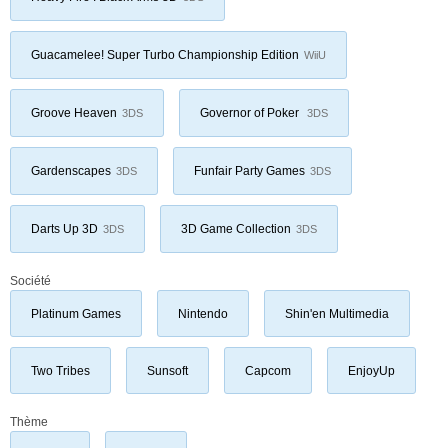
Guacamelee! Super Turbo Championship Edition
WiiU
Groove Heaven
Governor of Poker
3DS
3DS
Gardenscapes
Funfair Party Games
3DS
3DS
Darts Up 3D
3D Game Collection
3DS
3DS
Société
Platinum Games
Nintendo
Shin'en Multimedia
Two Tribes
Sunsoft
Capcom
EnjoyUp
Thème