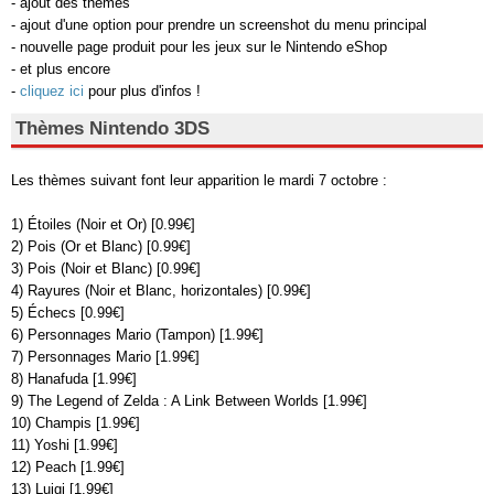
- ajout des thèmes
- ajout d'une option pour prendre un screenshot du menu principal
- nouvelle page produit pour les jeux sur le Nintendo eShop
- et plus encore
-
cliquez ici
pour plus d'infos !
Thèmes Nintendo 3DS
Les thèmes suivant font leur apparition le mardi 7 octobre :
1) Étoiles (Noir et Or) [0.99€]
2) Pois (Or et Blanc) [0.99€]
3) Pois (Noir et Blanc) [0.99€]
4) Rayures (Noir et Blanc, horizontales) [0.99€]
5) Échecs [0.99€]
6) Personnages Mario (Tampon) [1.99€]
7) Personnages Mario [1.99€]
8) Hanafuda [1.99€]
9) The Legend of Zelda : A Link Between Worlds [1.99€]
10) Champis [1.99€]
11) Yoshi [1.99€]
12) Peach [1.99€]
13) Luigi [1.99€]