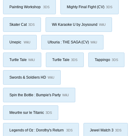
Painting Workshop
Mighty Final Fight (CV)
3DS
3DS
Skater Cat
Wii Karaoke U by Joysound
3DS
WiiU
Unepic
Ufouria : THE SAGA (CV)
WiiU
WiiU
Turtle Tale
Turtle Tale
Tappingo
WiiU
3DS
3DS
Swords & Soldiers HD
WiiU
Spin the Bottle : Bumpie's Party
WiiU
Meurtre sur le Titanic
3DS
Legends of Oz : Dorothy's Return
Jewel Match 3
3DS
3DS