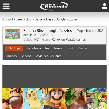
Accueil
› Jeux
› 3DS
› Banana Bliss : Jungle Puzzles
Banana Bliss : Jungle Puzzles
Disponible sur
3DS
depuis le 19/12/2013
Editeur
NC
Genre
Réflexion
Puzzle games
Hub du jeu
Tous les articles
News
Test
Preview
Images
Vidéos
Avis des visiteurs