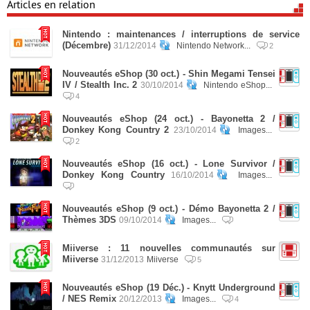
Articles en relation
Nintendo : maintenances / interruptions de service
(Décembre)
31/12/2014
Nintendo Network...
2
Nouveautés eShop (30 oct.) - Shin Megami Tensei
IV / Stealth Inc. 2
30/10/2014
Nintendo eShop...
4
Nouveautés eShop (24 oct.) - Bayonetta 2 /
Donkey Kong Country 2
23/10/2014
Images...
2
Nouveautés eShop (16 oct.) - Lone Survivor /
Donkey Kong Country
16/10/2014
Images...
Nouveautés eShop (9 oct.) - Démo Bayonetta 2 /
Thèmes 3DS
09/10/2014
Images...
Miiverse : 11 nouvelles communautés sur
Miiverse
31/12/2013
Miiverse
5
Nouveautés eShop (19 Déc.) - Knytt Underground
/ NES Remix
20/12/2013
Images...
4