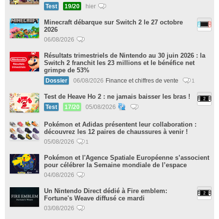
Test
19/20
hier
Minecraft débarque sur Switch 2 le 27 octobre
2026
06/08/2026
Résultats trimestriels de Nintendo au 30 juin 2026 : la
Switch 2 franchit les 23 millions et le bénéfice net
grimpe de 53%
Dossier
06/08/2026
Finance et chiffres de vente
1
Test de Heave Ho 2 : ne jamais baisser les bras !
Test
17/20
05/08/2026
Pokémon et Adidas présentent leur collaboration :
découvrez les 12 paires de chaussures à venir !
05/08/2026
1
Pokémon et l'Agence Spatiale Européenne s’associent
pour célébrer la Semaine mondiale de l’espace
04/08/2026
Un Nintendo Direct dédié à Fire emblem:
Fortune's Weave diffusé ce mardi
03/08/2026