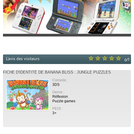
L'avis des visiteurs
/
5
0
FICHE D'IDENTITÉ DE BANANA BLISS : JUNGLE PUZZLES
Console :
3DS
Genre :
Réflexion
Puzzle games
PEGI :
3+