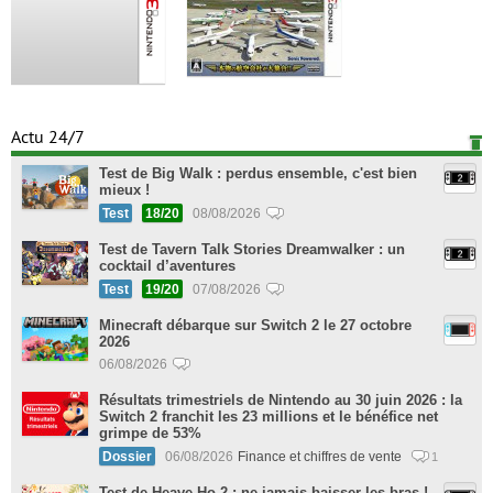
Actu 24/7
Test de Big Walk : perdus ensemble, c'est bien
mieux !
Test
18/20
08/08/2026
Test de Tavern Talk Stories Dreamwalker : un
cocktail d’aventures
Test
19/20
07/08/2026
Minecraft débarque sur Switch 2 le 27 octobre
2026
06/08/2026
Résultats trimestriels de Nintendo au 30 juin 2026 : la
Switch 2 franchit les 23 millions et le bénéfice net
grimpe de 53%
Dossier
06/08/2026
Finance et chiffres de vente
1
Test de Heave Ho 2 : ne jamais baisser les bras !