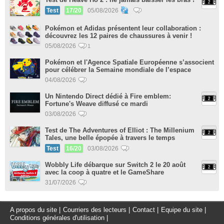
Test
17/20
05/08/2026
Pokémon et Adidas présentent leur collaboration :
découvrez les 12 paires de chaussures à venir !
05/08/2026
1
Pokémon et l'Agence Spatiale Européenne s’associent
pour célébrer la Semaine mondiale de l’espace
04/08/2026
Un Nintendo Direct dédié à Fire emblem:
Fortune's Weave diffusé ce mardi
03/08/2026
Test de The Adventures of Elliot : The Millenium
Tales, une belle épopée à travers le temps
Test
16/20
03/08/2026
Wobbly Life débarque sur Switch 2 le 20 août
avec la coop à quatre et le GameShare
31/07/2026
A propos du site
|
Courriers des lecteurs
|
Contact
|
Equipe du site
|
Conditions générales d'utilisation
|