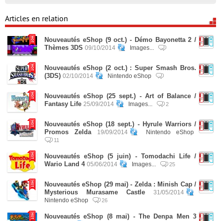
Articles en relation
Nouveautés eShop (9 oct.) - Démo Bayonetta 2 /
Thèmes 3DS
09/10/2014
Images...
Nouveautés eShop (2 oct.) : Super Smash Bros.
(3DS)
02/10/2014
Nintendo eShop
Nouveautés eShop (25 sept.) - Art of Balance /
Fantasy Life
25/09/2014
Images...
2
Nouveautés eShop (18 sept.) - Hyrule Warriors /
Promos Zelda
19/09/2014
Nintendo eShop
11
Nouveautés eShop (5 juin) - Tomodachi Life /
Wario Land 4
05/06/2014
Images...
25
Nouveautés eShop (29 mai) - Zelda : Minish Cap /
Mysterious Murasame Castle
31/05/2014
Nintendo eShop
26
Nouveautés eShop (8 mai) - The Denpa Men 3