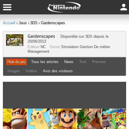
Accueil
› Jeux
› 3DS
› Gardenscapes
Gardenscapes
Disponible sur
3DS
depuis le
20/06/2013
Editeur
NC
Genre
Simulation Gestion
De métier
Management
Hub du jeu
Tous les articles
News
Test
Preview
Images
Vidéos
Avis des visiteurs