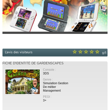
L'avis des visiteurs
/
5
0
FICHE D'IDENTITÉ DE GARDENSCAPES
Console :
3DS
Genre :
Simulation Gestion
De métier
Management
PEGI :
3+