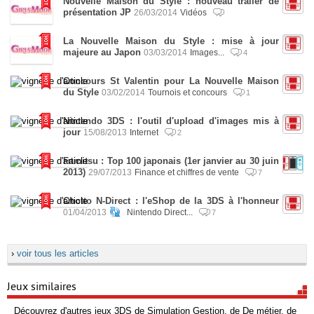
Nouvelle Maison du Style : nouveau trailer de
présentation JP
26/03/2014
Vidéos
La Nouvelle Maison du Style : mise à jour
majeure au Japon
03/03/2014
Images...
4
Concours St Valentin pour La Nouvelle Maison
du Style
03/02/2014
Tournois et concours
1
Nintendo 3DS : l'outil d'upload d'images mis à
jour
15/08/2013
Internet
2
Famitsu : Top 100 japonais (1er janvier au 30 juin
2013)
29/07/2013
Finance et chiffres de vente
7
Chotto N-Direct : l'eShop de la 3DS à l'honneur
01/04/2013
Nintendo Direct...
7
›
voir tous les articles
Jeux similaires
Découvrez d'autres jeux 3DS de Simulation Gestion, de De métier, de