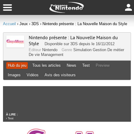
Accueil
› Jeux
› 3DS
› Nintendo présente : La Nouvelle Maison du Style
Nintendo présente : La Nouvelle Maison du
Style
Disponible sur
3DS
depuis le 16/11/2012
Editeur
Nintendo
Genre
Simulation Gestion
De métier
De vie
Management
Hub du jeu
Tous les articles
News
Test
Preview
Images
Vidéos
Avis des visiteurs
À LIRE :
›
Test