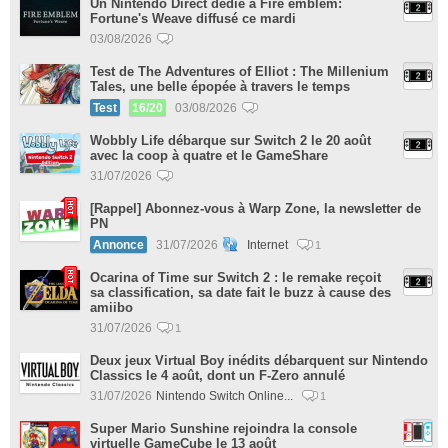
Un Nintendo Direct dédié à Fire emblem:
Fortune's Weave diffusé ce mardi
03/08/2026
Test de The Adventures of Elliot : The Millenium
Tales, une belle épopée à travers le temps
Test
16/20
03/08/2026
Wobbly Life débarque sur Switch 2 le 20 août
avec la coop à quatre et le GameShare
31/07/2026
[Rappel] Abonnez-vous à Warp Zone, la newsletter de
PN
Annonce
31/07/2026
Internet
1
Ocarina of Time sur Switch 2 : le remake reçoit
sa classification, sa date fait le buzz à cause des
amiibo
31/07/2026
1
Deux jeux Virtual Boy inédits débarquent sur Nintendo
Classics le 4 août, dont un F-Zero annulé
31/07/2026
Nintendo Switch Online...
1
Super Mario Sunshine rejoindra la console
virtuelle GameCube le 13 août