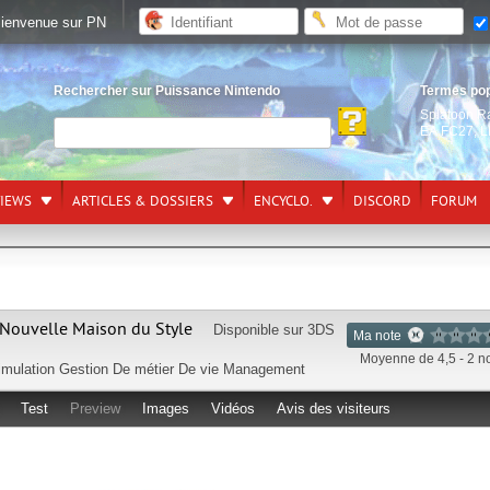
ienvenue sur PN
Rechercher sur Puissance Nintendo
Termes po
Splatoon R
EA FC27
,
L
VIEWS
ARTICLES & DOSSIERS
ENCYCLO.
DISCORD
FORUM
 Nouvelle Maison du Style
Disponible sur
3DS
Ma note
Moyenne de 4,5 - 2 n
imulation Gestion
De métier
De vie
Management
Test
Preview
Images
Vidéos
Avis des visiteurs