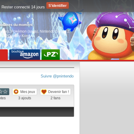
Rester connecté 14 jours
pulaires du moment
aiders
,
Pokémon (saga)
,
Nintendo Switch 2
,
EGO Donkey Kong
Suivre @pnintendo
Mes jeux
Devenir fan !
otes
3
ajouts
2
fans