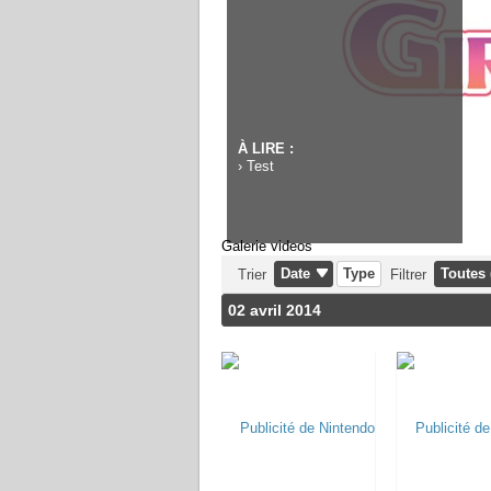
À LIRE :
›
Test
Galerie videos
Date
Type
Toutes 
Trier
Filtrer
02 avril 2014