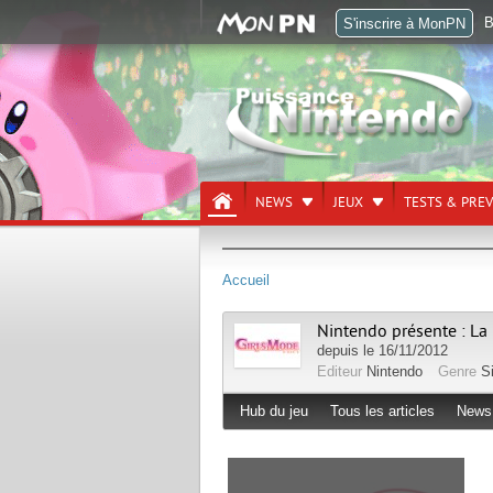
B
S'inscrire à MonPN
NEWS
JEUX
TESTS & PRE
Accueil
Nintendo présente : La
depuis le 16/11/2012
Editeur
Nintendo
Genre
S
Hub du jeu
Tous les articles
News