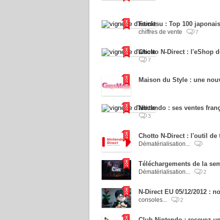
Famitsu : Top 100 japonais 
chiffres de vente
7
Chotto N-Direct : l'eShop 
7
Maison du Style : une nou
Nintendo : ses ventes fran
3
Chotto N-Direct : l'outil de
Dématérialisation...
Téléchargements de la sema
Dématérialisation...
2
N-Direct EU 05/12/2012 : no
consoles...
2
Club Nintendo : recevez un