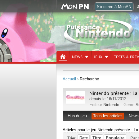
B
S'inscrire à MonPN
NEWS
JEUX
TESTS & PRE
Accueil
› Recherche
Nintendo présente : La
depuis le 16/11/2012
Editeur
Nintendo
Genre
S
Hub du jeu
Tous les articles
News
Articles pour le jeu Nintendo présente : L
Date
Titre
Populaire
Trier
Par 