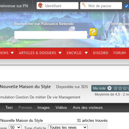
ienvenue sur PN
Rechercher sur Puissance Nintendo
Termes po
Splatoon R
Nintendo S
VIEWS
ARTICLES & DOSSIERS
ENCYCLO.
DISCORD
FORUM
 Nouvelle Maison du Style
Disponible sur
3DS
Ma note
Moyenne de 4,5 - 2 n
imulation Gestion
De métier
De vie
Management
Test
Preview
Images
Vidéos
Avis des visiteurs
a Nouvelle Maison du Style
31 articles trouvés
page
Type d'article