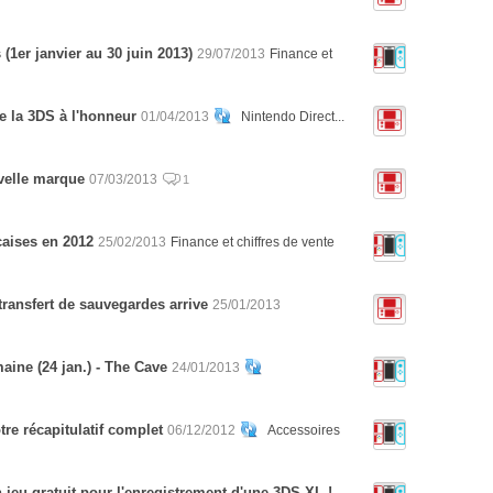
(1er janvier au 30 juin 2013)
29/07/2013
Finance et
de la 3DS à l'honneur
01/04/2013
Nintendo Direct...
velle marque
07/03/2013
1
çaises en 2012
25/02/2013
Finance et chiffres de vente
 transfert de sauvegardes arrive
25/01/2013
ine (24 jan.) - The Cave
24/01/2013
tre récapitulatif complet
06/12/2012
Accessoires
 jeu gratuit pour l'enregistrement d'une 3DS XL !