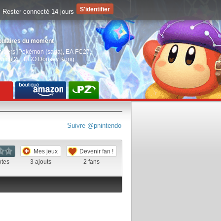
Rester connecté 14 jours
pulaires du moment
aiders
,
Pokémon (saga)
,
EA FC27
,
witch 2
,
LEGO Donkey Kong
Suivre @pnintendo
Mes jeux
Devenir fan !
otes
3
ajouts
2
fans