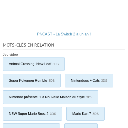
PNCAST - La Switch 2 a un an !
MOTS-CLÉS EN RELATION
Jeu vidéo
Animal Crossing: New Leaf
3DS
Super Pokémon Rumble
Nintendogs + Cats
3DS
3DS
Nintendo présente : La Nouvelle Maison du Style
3DS
NEW Super Mario Bros. 2
Mario Kart 7
3DS
3DS