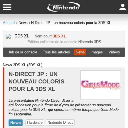
Accueil
› News
› N-Direct JP : un nouveau coloris pour la 3DS XL
3DS XL
Nom court
3DS XL
Edition collector de la console
Nintendo 3DS
Hub de la console
Tous les articles
News
Images
Vidéos
News 3DS XL (3DS XL)
N-DIRECT JP : UN
NOUVEAU COLORIS
POUR LA 3DS XL
La présentation Nintendo Direct d'hier a
été l'occasion pour la firme de Kyoto de présenter un nouveau
coloris pour la 3DS XL, qui sortira en même temps que Girls Mode
fin septembre.
News
Hardware
Nintendo Direct