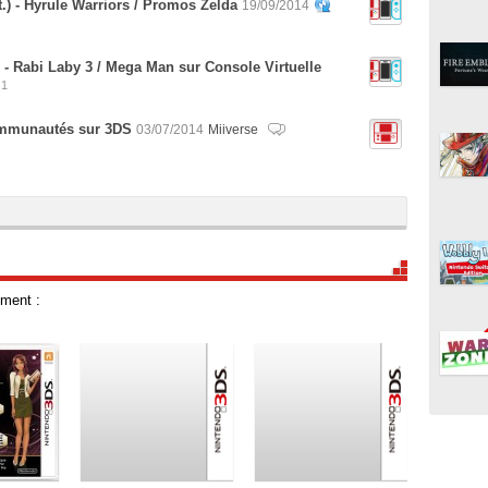
.) - Hyrule Warriors / Promos Zelda
19/09/2014
 - Rabi Laby 3 / Mega Man sur Console Virtuelle
1
communautés sur 3DS
03/07/2014
Miiverse
ment :