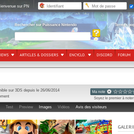
ienvenue sur PN
Rechercher sur Puissance Nintendo
Termes po
Splatoon R
Nintendo S
VIEWS
ARTICLES & DOSSIERS
ENCYCLO.
DISCORD
FORUM
nible sur
3DS
depuis le 26/06/2014
Ma note
ement
Soyez le premier à noter 
Test
Preview
Images
Vidéos
Avis des visiteurs
GALERI