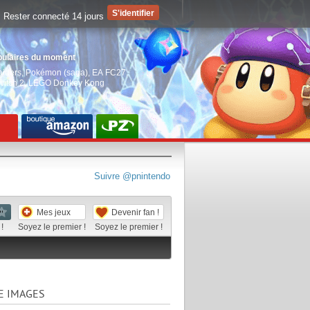
Rester connecté 14 jours
pulaires du moment
aiders
,
Pokémon (saga)
,
EA FC27
,
witch 2
,
LEGO Donkey Kong
Suivre @pnintendo
Mes jeux
Devenir fan !
!
Soyez le premier !
Soyez le premier !
E IMAGES