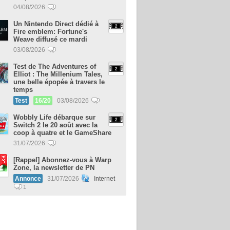
04/08/2026
Un Nintendo Direct dédié à
Fire emblem: Fortune's
Weave diffusé ce mardi
03/08/2026
Test de The Adventures of
Elliot : The Millenium Tales,
une belle épopée à travers le
temps
Test
16/20
03/08/2026
Wobbly Life débarque sur
Switch 2 le 20 août avec la
coop à quatre et le GameShare
31/07/2026
[Rappel] Abonnez-vous à Warp
Zone, la newsletter de PN
Annonce
31/07/2026
Internet
1