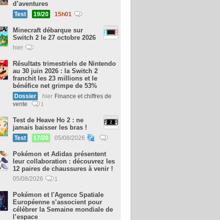
d’aventures
Test
19/20
15h01
Minecraft débarque sur
Switch 2 le 27 octobre 2026
hier
Résultats trimestriels de Nintendo
au 30 juin 2026 : la Switch 2
franchit les 23 millions et le
bénéfice net grimpe de 53%
Dossier
hier
Finance et chiffres de
vente
1
Test de Heave Ho 2 : ne
jamais baisser les bras !
Test
17/20
05/08/2026
Pokémon et Adidas présentent
leur collaboration : découvrez les
12 paires de chaussures à venir !
05/08/2026
1
Pokémon et l'Agence Spatiale
Européenne s’associent pour
célébrer la Semaine mondiale de
l’espace