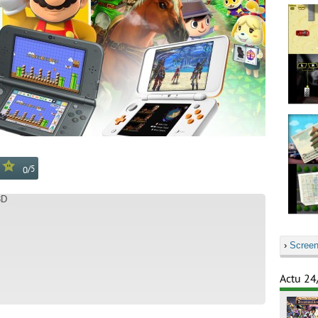
/
5
0
3D
›
Screen
Actu 24