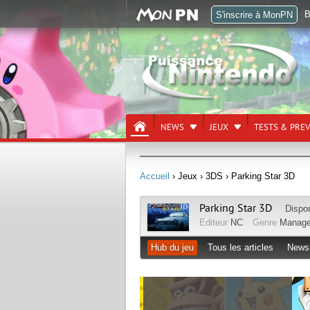
B
S'inscrire à MonPN
NEWS
JEUX
TESTS & PRE
Accueil
› Jeux
› 3DS
› Parking Star 3D
Parking Star 3D
Dispo
Editeur
NC
Genre
Manag
Hub du jeu
Tous les articles
News