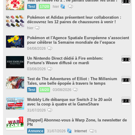
Test de Heave Ho 2 : ne jamais baisser les bras !
Test
17/20
hier
Pokémon et Adidas présentent leur collaboration :
découvrez les 12 paires de chaussures à venir !
hier
Pokémon et l'Agence Spatiale Européenne s’associent
pour célébrer la Semaine mondiale de l’espace
04/08/2026
Un Nintendo Direct dédié à Fire emblem:
Fortune's Weave diffusé ce mardi
03/08/2026
Test de The Adventures of Elliot : The Millenium
Tales, une belle épopée à travers le temps
Test
16/20
03/08/2026
Wobbly Life débarque sur Switch 2 le 20 août
avec la coop à quatre et le GameShare
31/07/2026
[Rappel] Abonnez-vous à Warp Zone, la newsletter de
PN
Annonce
31/07/2026
Internet
1