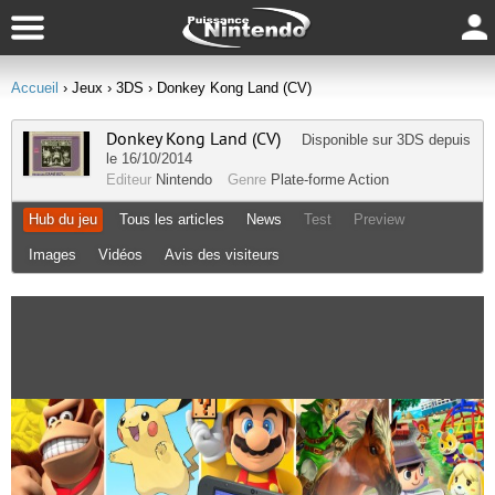
Accueil
› Jeux
› 3DS
› Donkey Kong Land (CV)
Donkey Kong Land (CV)
Disponible sur
3DS
depuis
le 16/10/2014
Editeur
Nintendo
Genre
Plate-forme
Action
Hub du jeu
Tous les articles
News
Test
Preview
Images
Vidéos
Avis des visiteurs