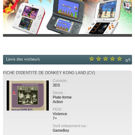
L'avis des visiteurs
/
5
0
FICHE D'IDENTITÉ DE DONKEY KONG LAND (CV)
Console :
3DS
Genre :
Plate-forme
Action
PEGI :
Violence
7+
Sorti initialement sur :
GameBoy