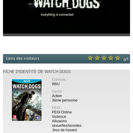
L'avis des visiteurs
/
5
0
FICHE D'IDENTITÉ DE WATCH DOGS
Console :
WiiU
Genre :
Action
3ème personne
PEGI :
PEGI Online
Violence
Allusions
sexuelles/sexistes
Jeux de hasard