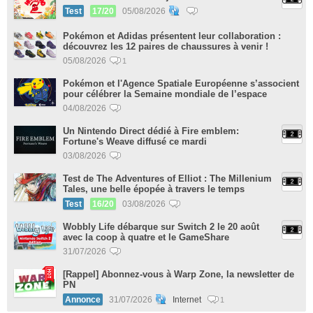
Test
17/20
05/08/2026
Pokémon et Adidas présentent leur collaboration :
découvrez les 12 paires de chaussures à venir !
05/08/2026
1
Pokémon et l'Agence Spatiale Européenne s’associent
pour célébrer la Semaine mondiale de l’espace
04/08/2026
Un Nintendo Direct dédié à Fire emblem:
Fortune's Weave diffusé ce mardi
03/08/2026
Test de The Adventures of Elliot : The Millenium
Tales, une belle épopée à travers le temps
Test
16/20
03/08/2026
Wobbly Life débarque sur Switch 2 le 20 août
avec la coop à quatre et le GameShare
31/07/2026
[Rappel] Abonnez-vous à Warp Zone, la newsletter de
PN
Annonce
31/07/2026
Internet
1