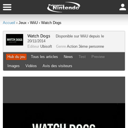
Accueil
› Jeux
› WiiU
› Watch Dogs
Watch Dogs
Disponible sur
WiiU
depuis le
20/11/2014
Editeur
Ubisoft
Genre
Action
3ème personne
Hub du jeu
Tous les articles
News
Test
Preview
Images
Vidéos
Avis des visiteurs