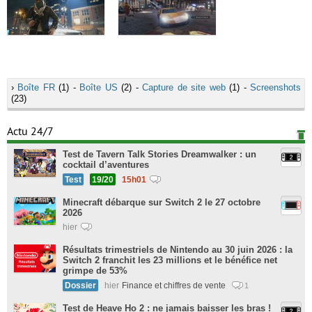
›
Boîte FR
(1) -
Boîte US
(2) -
Capture de site web
(1) -
Screenshots
(23)
Actu 24/7
Test de Tavern Talk Stories Dreamwalker : un
cocktail d’aventures
Test
19/20
15h01
Minecraft débarque sur Switch 2 le 27 octobre
2026
hier
Résultats trimestriels de Nintendo au 30 juin 2026 : la
Switch 2 franchit les 23 millions et le bénéfice net
grimpe de 53%
Dossier
hier
Finance et chiffres de vente
1
Test de Heave Ho 2 : ne jamais baisser les bras !