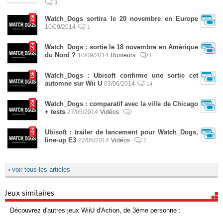
3
Watch_Dogs sortira le 20 novembre en Europe
10/09/2014
1
Watch_Dogs : sortie le 18 novembre en Amérique
du Nord ?
10/09/2014
Rumeurs
1
Watch_Dogs : Ubisoft confirme une sortie cet
automne sur Wii U
03/06/2014
14
Watch_Dogs : comparatif avec la ville de Chicago
+ tests
27/05/2014
Vidéos
Ubisoft : trailer de lancement pour Watch_Dogs,
line-up E3
22/05/2014
Vidéos
2
›
voir tous les articles
Jeux similaires
Découvrez d'autres jeux WiiU d'Action, de 3ème personne :