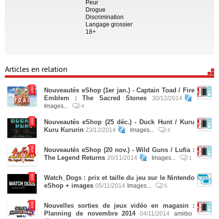
Peur
Drogue
Discrimination
Langage grossier
18+
Articles en relation
Nouveautés eShop (1er jan.) - Captain Toad / Fire
Emblem : The Sacred Stones
30/12/2014
Images...
4
Nouveautés eShop (25 déc.) - Duck Hunt / Kuru
Kuru Kururin
23/12/2014
Images...
4
Nouveautés eShop (20 nov.) - Wild Guns / Lufia :
The Legend Returns
20/11/2014
Images...
1
Watch_Dogs : prix et taille du jeu sur le Nintendo
eShop + images
05/11/2014
Images...
5
Nouvelles sorties de jeux vidéo en magasin :
Planning de novembre 2014
04/11/2014
amiibo