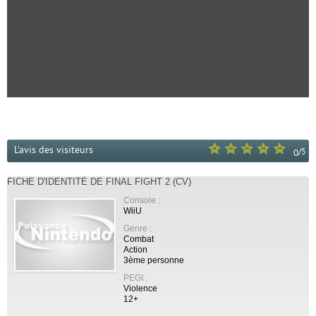
L'avis des visiteurs
/
5
0
FICHE D'IDENTITÉ DE FINAL FIGHT 2 (CV)
Console :
WiiU
Genre :
Combat
Action
3ème personne
PEGI :
Violence
12+