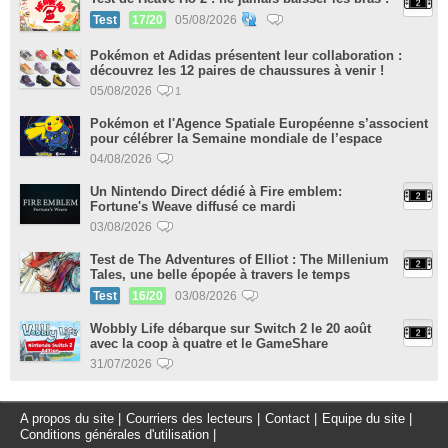
Test
17/20
05/08/2026
Pokémon et Adidas présentent leur collaboration :
découvrez les 12 paires de chaussures à venir !
05/08/2026
1
Pokémon et l'Agence Spatiale Européenne s’associent
pour célébrer la Semaine mondiale de l’espace
04/08/2026
Un Nintendo Direct dédié à Fire emblem:
Fortune's Weave diffusé ce mardi
03/08/2026
Test de The Adventures of Elliot : The Millenium
Tales, une belle épopée à travers le temps
Test
16/20
03/08/2026
Wobbly Life débarque sur Switch 2 le 20 août
avec la coop à quatre et le GameShare
31/07/2026
A propos du site
|
Courriers des lecteurs
|
Contact
|
Equipe du site
|
Conditions générales d'utilisation
|