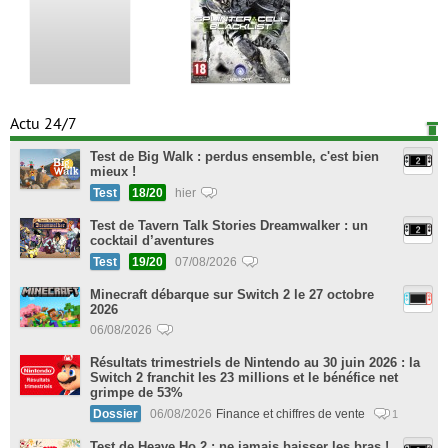
Actu 24/7
Test de Big Walk : perdus ensemble, c'est bien
mieux !
Test
18/20
hier
Test de Tavern Talk Stories Dreamwalker : un
cocktail d’aventures
Test
19/20
07/08/2026
Minecraft débarque sur Switch 2 le 27 octobre
2026
06/08/2026
Résultats trimestriels de Nintendo au 30 juin 2026 : la
Switch 2 franchit les 23 millions et le bénéfice net
grimpe de 53%
Dossier
06/08/2026
Finance et chiffres de vente
1
Test de Heave Ho 2 : ne jamais baisser les bras !