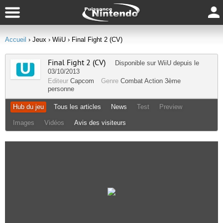
Accueil
› Jeux
› WiiU
› Final Fight 2 (CV)
Final Fight 2 (CV)
Disponible sur
WiiU
depuis le
03/10/2013
Editeur
Capcom
Genre
Combat
Action
3ème
personne
Hub du jeu
Tous les articles
News
Test
Preview
Images
Vidéos
Avis des visiteurs