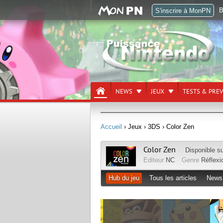
B
S'inscrire à MonPN
NEWS
JEUX
TESTS & PRE
Accueil
› Jeux
› 3DS
› Color Zen
Color Zen
Disponible s
Editeur
NC
Genre
Réflexi
Hub du jeu
Tous les articles
News