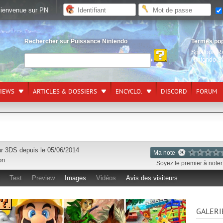
ienvenue sur PN
Rechercher sur Puissance Nintendo
Termes po
Splatoon R
Nintendo S
VIEWS
ARTICLES & DOSSIERS
ENCYCLO.
DISCORD
FORUM
ur
3DS
depuis le 05/06/2014
Ma note
on
Soyez le premier à noter 
Test
Preview
Images
Vidéos
Avis des visiteurs
GALERI