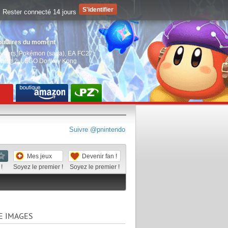
Rester connecté 14 jours
pulaires du moment
aiders
,
Pokémon (saga)
,
EA FC27
,
witch 2
,
LEGO Donkey Kong
Suivre @pnintendo
Mes jeux
Devenir fan !
!
Soyez le premier !
Soyez le premier !
E IMAGES