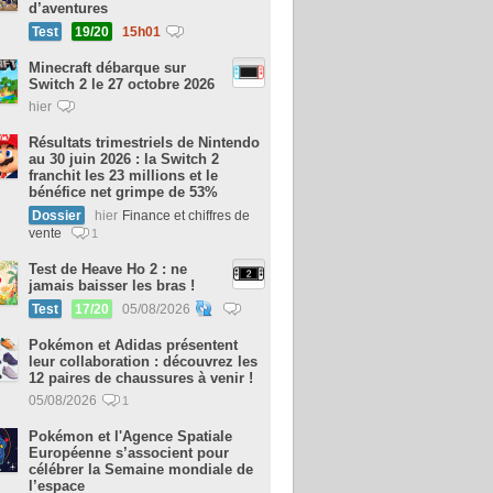
d’aventures
Test
19/20
15h01
Minecraft débarque sur
Switch 2 le 27 octobre 2026
hier
Résultats trimestriels de Nintendo
au 30 juin 2026 : la Switch 2
franchit les 23 millions et le
bénéfice net grimpe de 53%
Dossier
hier
Finance et chiffres de
vente
1
Test de Heave Ho 2 : ne
jamais baisser les bras !
Test
17/20
05/08/2026
Pokémon et Adidas présentent
leur collaboration : découvrez les
12 paires de chaussures à venir !
05/08/2026
1
Pokémon et l'Agence Spatiale
Européenne s’associent pour
célébrer la Semaine mondiale de
l’espace