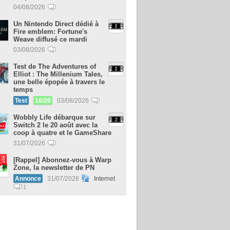
04/08/2026
Un Nintendo Direct dédié à
Fire emblem: Fortune's
Weave diffusé ce mardi
03/08/2026
Test de The Adventures of
Elliot : The Millenium Tales,
une belle épopée à travers le
temps
Test
16/20
03/08/2026
Wobbly Life débarque sur
Switch 2 le 20 août avec la
coop à quatre et le GameShare
31/07/2026
[Rappel] Abonnez-vous à Warp
Zone, la newsletter de PN
Annonce
31/07/2026
Internet
1