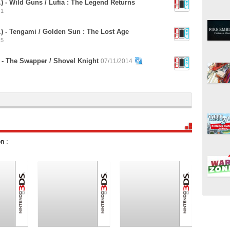
) - Wild Guns / Lufia : The Legend Returns
1
) - Tengami / Golden Sun : The Lost Age
5
 - The Swapper / Shovel Knight
07/11/2014
n :