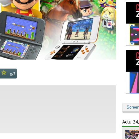
/
5
0
›
Screen
Actu 24