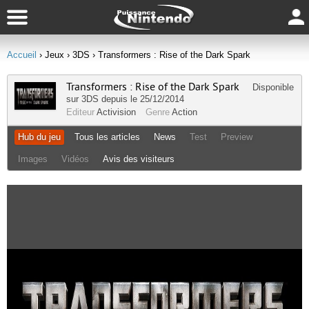
Accueil
› Jeux
› 3DS
› Transformers : Rise of the Dark Spark
Transformers : Rise of the Dark Spark
Disponible
sur
3DS
depuis le 25/12/2014
Editeur
Activision
Genre
Action
Hub du jeu
Tous les articles
News
Test
Preview
Images
Vidéos
Avis des visiteurs