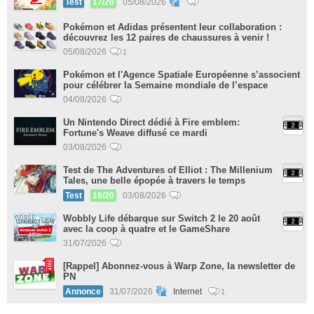
Test
17/20
05/08/2026
Pokémon et Adidas présentent leur collaboration :
découvrez les 12 paires de chaussures à venir !
05/08/2026
1
Pokémon et l'Agence Spatiale Européenne s’associent
pour célébrer la Semaine mondiale de l’espace
04/08/2026
Un Nintendo Direct dédié à Fire emblem:
Fortune's Weave diffusé ce mardi
03/08/2026
Test de The Adventures of Elliot : The Millenium
Tales, une belle épopée à travers le temps
Test
16/20
03/08/2026
Wobbly Life débarque sur Switch 2 le 20 août
avec la coop à quatre et le GameShare
31/07/2026
[Rappel] Abonnez-vous à Warp Zone, la newsletter de
PN
Annonce
31/07/2026
Internet
1