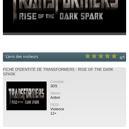
L'avis des visiteurs
/
5
0
FICHE D'IDENTITÉ DE TRANSFORMERS : RISE OF THE DARK
SPARK
Console :
3DS
Genre :
Action
PEGI :
Violence
12+