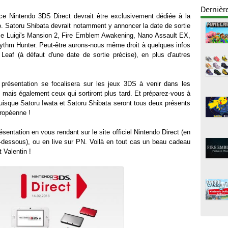
Dernièr
e Nintendo 3DS Direct devrait être exclusivement dédiée à la
o. Satoru Shibata devrait notamment y annoncer la date de sortie
me Luigi's Mansion 2, Fire Emblem Awakening, Nano Assault EX,
thm Hunter. Peut-être aurons-nous même droit à quelques infos
eaf (à défaut d'une date de sortie précise), en plus d'autres
 présentation se focalisera sur les jeux 3DS à venir dans les
 mais également ceux qui sortiront plus tard. Et préparez-vous à
uisque Satoru Iwata et Satoru Shibata seront tous deux présents
uropéenne !
sentation en vous rendant sur le site officiel Nintendo Direct (en
-dessous), ou en live sur PN. Voilà en tout cas un beau cadeau
t Valentin !