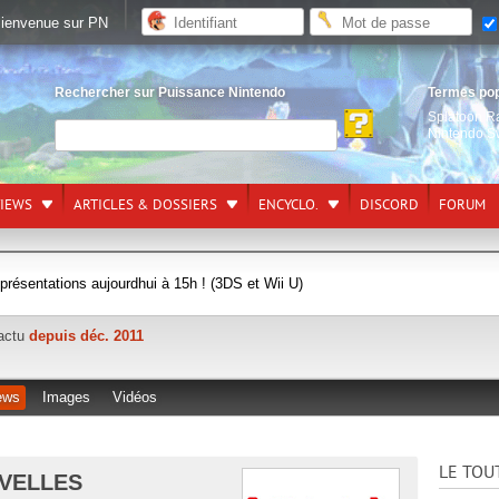
ienvenue sur PN
Rechercher sur Puissance Nintendo
Termes po
Splatoon R
Nintendo S
VIEWS
ARTICLES & DOSSIERS
ENCYCLO.
DISCORD
FORUM
 présentations aujourdhui à 15h ! (3DS et Wii U)
'actu
depuis déc. 2011
ews
Images
Vidéos
LE TOU
UVELLES