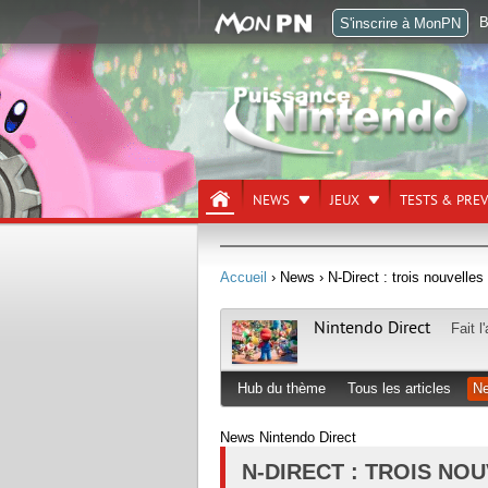
B
S'inscrire à MonPN
NEWS
JEUX
TESTS & PRE
Accueil
› News
› N-Direct : trois nouvelles
Nintendo Direct
Fait l
Hub du thème
Tous les articles
N
News Nintendo Direct
N-DIRECT : TROIS NO