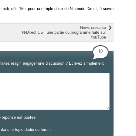
midi, dès 15h, pour une triple dose de Nintendo Direct, à suivre
News suivante
N-Direct US : une partie du programme fuite sur
YouTube
10
haitez réagir, engager une discussion ? Ecrivez simplement
e réponse est postée
dans le topic dédié du forum