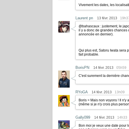
Vivement les dates, les localisa
Laurent pn
13 févr. 2013
19h3
@bahascaux : justement, le jap
il y a donc de grandes chances q
annoncée en dernier).
Qui plus est, Satoru Iwata sera
fait probable.
BorisPN
14 févr. 2013
05h59
C'est surement la dernière chan
RYoGA
14 févr. 2013
13h09
Boris > Mais non voyons ! Il n'y 
(même si je n'y crois plus perso
Gally099
14 févr. 2013
14h33
Bon moi je veux une date pour lu