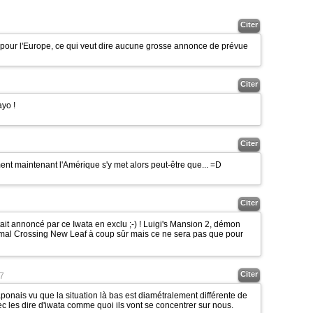
Citer
our l'Europe, ce qui veut dire aucune grosse annonce de prévue
Citer
ayo !
Citer
t maintenant l'Amérique s'y met alors peut-être que... =D
Citer
tait annoncé par ce Iwata en exclu
;-)
! Luigi's Mansion 2, démon
al Crossing New Leaf à coup sûr mais ce ne sera pas que pour
Citer
7
japonais vu que la situation là bas est diamétralement différente de
ec les dire d'iwata comme quoi ils vont se concentrer sur nous.