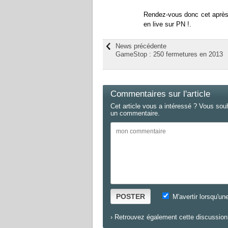
Rendez-vous donc cet après-
en live sur PN !.
News précédente
GameStop : 250 fermetures en 2013
Commentaires sur l'article
Cet article vous a intéressé ? Vous sou
un commentaire.
POSTER
M'avertir lorsqu'un
›
Retrouvez également cette discussion 