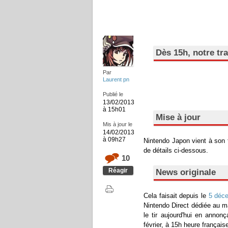
Dès 15h, notre tra
Par
Laurent pn
Publié le
13/02/2013
à 15h01
Mise à jour
Mis à jour le
14/02/2013
à 09h27
Nintendo Japon vient à son 
de détails ci-dessous.
10
Réagir
News originale
Cela faisait depuis le
5 déc
Nintendo Direct dédiée au m
le tir aujourd'hui en annon
février, à 15h heure français