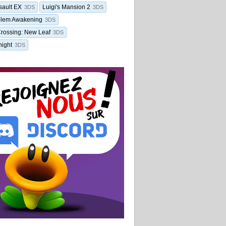
sault EX
Luigi's Mansion 2
3DS
3DS
blem Awakening
3DS
rossing: New Leaf
3DS
ight
3DS