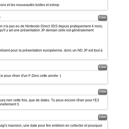
tions et les nouveautés boites et eshop
Citer
7
on n'a pas eu de Nintendo Direct 3DS depuis pratiquement 4 mois,
u'il y ait une présentation JP demain (elle est généralement
 présent pour la présentation européenne, donc un ND JP est tout à
Citer
ce pour rêver d'un F-Zero cette année
:)
Citer
aura rien cette fois, que de dates. Tu peux encore rêver pour l'E3
nnellement !)
Citer
igi's mansion, une date pour fire emblem en collector et pourquoi