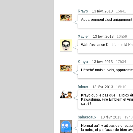
Krayo
13 févr. 2013
15h41
Apparemment c'est uniquement p
Xavier
13 févr. 2013
16h59
Wah t'as cassé l'ambiance là Kr
Krayo
13 févr. 2013
17h34
Héhéhé mais tu vois, apparemmen
faloux
13 févr. 2013
18h10
Krayo oublie pas que Fallblox é
Kawashima, Fire Emblem et Anim
ça
;-)
!
bahascaux
13 févr. 2013
19h0
Normal qu'il y ait pas de direct 
la notre, et ça s'accorde bien av