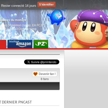
Rester connecté 14 jours
pulaires du moment
aiders
,
Pokémon (saga)
,
EA FC27
,
witch 2
,
LEGO Donkey Kong
Devenir fan !
8
fans
T DERNIER PNCAST