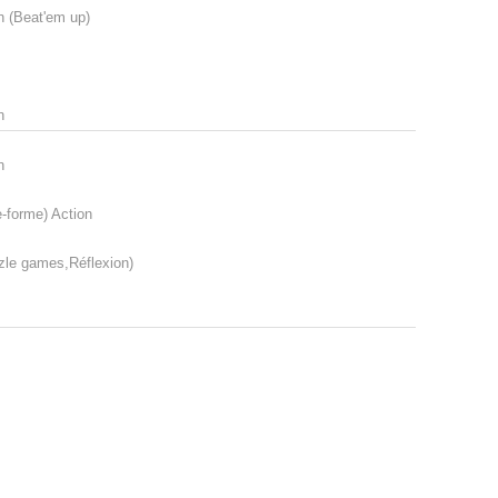
n (Beat'em up)
n
n
e-forme) Action
zle games,Réflexion)