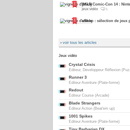
[MàJ] Comic-Con 14 : Nin
jeux vidéo
1
eShop : sélection de jeux 
›
voir tous les articles
Jeux vidéo
Crystal Crisis
Editeur, Developpeur Réflexion (Puz
Runner 3
Editeur Aventure (Plate-forme)
Redout
Editeur Course (Arcade)
Blade Strangers
Editeur Action (Beat'em up)
1001 Spikes
Editeur Aventure (Plate-forme)
Tiny Barbarian DX