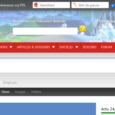
ienvenue sur PN
Rechercher sur Puissance Nintendo
Termes po
Splatoon R
Nintendo S
VIEWS
ARTICLES & DOSSIERS
ENCYCLO.
DISCORD
FORUM
Dirigé par
News
Images
Vidéos
Actu 24