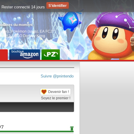
Rester connecté 14 jours
pulaires du moment
aiders
,
Pokémon (saga)
,
EA FC27
,
witch 2
,
LEGO Donkey Kong
Suivre @pnintendo
Devenir fan !
Soyez le premier !
/7