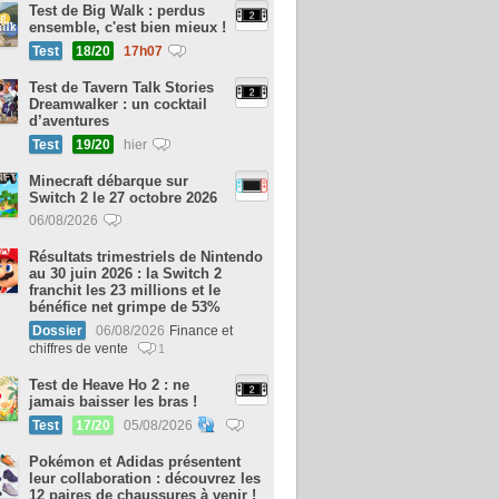
Test de Big Walk : perdus
ensemble, c'est bien mieux !
Test
18/20
17h07
Test de Tavern Talk Stories
Dreamwalker : un cocktail
d’aventures
Test
19/20
hier
Minecraft débarque sur
Switch 2 le 27 octobre 2026
06/08/2026
Résultats trimestriels de Nintendo
au 30 juin 2026 : la Switch 2
franchit les 23 millions et le
bénéfice net grimpe de 53%
Dossier
06/08/2026
Finance et
chiffres de vente
1
Test de Heave Ho 2 : ne
jamais baisser les bras !
Test
17/20
05/08/2026
Pokémon et Adidas présentent
leur collaboration : découvrez les
12 paires de chaussures à venir !