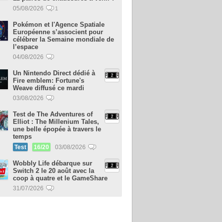
05/08/2026
1
Pokémon et l'Agence Spatiale
Européenne s’associent pour
célébrer la Semaine mondiale de
l’espace
04/08/2026
Un Nintendo Direct dédié à
Fire emblem: Fortune's
Weave diffusé ce mardi
03/08/2026
Test de The Adventures of
Elliot : The Millenium Tales,
une belle épopée à travers le
temps
Test
16/20
03/08/2026
Wobbly Life débarque sur
Switch 2 le 20 août avec la
coop à quatre et le GameShare
31/07/2026