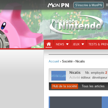
B
S'inscrire à MonPN
NEWS
JEUX
TESTS & PRE
Accueil
› Société
› Nicalis
Nicalis
Nb. employés
2
Activité
éditeur
,
dévelopeur
Hub de la société
Tous les articles