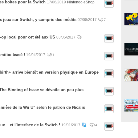
es boîtes pour la Switch
17/06/2019
Nintendo eShop
x jeux sur Switch, y compris des inédits
02/08/2017
7
-op local pour cet été aux US
03/05/2017
amiibo teasé !
19/04/2017
1
rbirth+ arrive bientôt en version physique en Europe
The Binding of Isaac se dévoile un peu plus
mière de la Wii U" selon le patron de Nicalis
x... et l'interface de la Switch !
19/01/2017
4