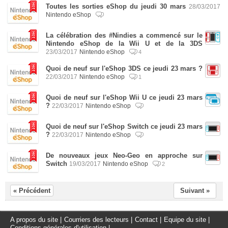
Toutes les sorties eShop du jeudi 30 mars
28/03/2017
Nintendo eShop
La célébration des #Nindies a commencé sur le
Nintendo eShop de la Wii U et de la 3DS
23/03/2017
Nintendo eShop
4
Quoi de neuf sur l'eShop 3DS ce jeudi 23 mars ?
22/03/2017
Nintendo eShop
1
Quoi de neuf sur l'eShop Wii U ce jeudi 23 mars
?
22/03/2017
Nintendo eShop
Quoi de neuf sur l'eShop Switch ce jeudi 23 mars
?
22/03/2017
Nintendo eShop
De nouveaux jeux Neo-Geo en approche sur
Switch
19/03/2017
Nintendo eShop
2
« Précédent
Suivant »
A propos du site
|
Courriers des lecteurs
|
Contact
|
Equipe du site
|
Conditions générales d'utilisation
|