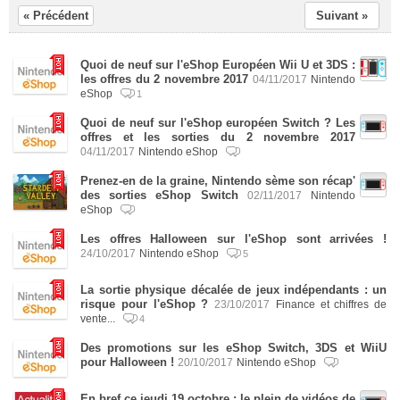
« Précédent
Suivant »
Quoi de neuf sur l'eShop Européen Wii U et 3DS :
les offres du 2 novembre 2017
04/11/2017
Nintendo
eShop
1
Quoi de neuf sur l'eShop européen Switch ? Les
offres et les sorties du 2 novembre 2017
04/11/2017
Nintendo eShop
Prenez-en de la graine, Nintendo sème son récap'
des sorties eShop Switch
02/11/2017
Nintendo
eShop
Les offres Halloween sur l'eShop sont arrivées !
24/10/2017
Nintendo eShop
5
La sortie physique décalée de jeux indépendants : un
risque pour l'eShop ?
23/10/2017
Finance et chiffres de
vente...
4
Des promotions sur les eShop Switch, 3DS et WiiU
pour Halloween !
20/10/2017
Nintendo eShop
En bref ce jeudi 19 octobre : le plein de vidéos de