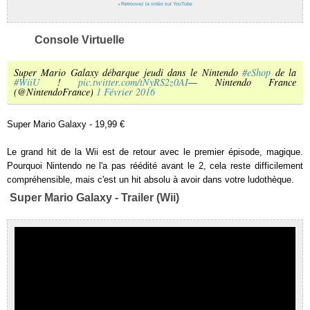
›
Retrouvez la vidéo sur YouTube
Console Virtuelle
Super Mario Galaxy débarque jeudi dans le Nintendo
#eShop
de la
#WiiU
!
pic.twitter.com/tNyRS2z0AI
— Nintendo France
(@NintendoFrance)
1 Février 2016
Super Mario Galaxy - 19,99 €
Le grand hit de la Wii est de retour avec le premier épisode, magique.
Pourquoi Nintendo ne l'a pas réédité avant le 2, cela reste difficilement
compréhensible, mais c'est un hit absolu à avoir dans votre ludothèque.
Super Mario Galaxy - Trailer (Wii)