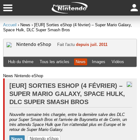
Accueil
› News
› [EUR] Sorties eShop (4 février) – Super Mario Galaxy,
Space Hulk, DLC Super Smash Bros
Nintendo eShop
Fait l'actu
depuis juil. 2011
Hub du thème
Tous les articles
News
Images
Vidéos
News Nintendo eShop
[EUR] SORTIES ESHOP (4 FÉVRIER) –
SUPER MARIO GALAXY, SPACE HULK,
DLC SUPER SMASH BROS
Nouvelle semaine très chargée, entre la dernière salve des DLC
pour Super Smash Bros et l'arrivée de Bayonetta et de Corrin, un
très attendu Space Hulk que l'on n'attendait plus en Europe et le
retour de Super Mario Galaxy.
News
Nintendo eShop