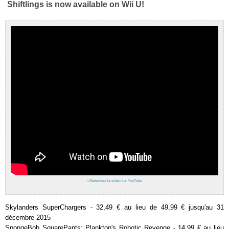
Shiftlings is now available on Wii U!
›
Retrouvez la vidéo sur YouTube
Skylanders SuperChargers - 32,49 € au lieu de 49,99 € jusqu'au 31
décembre 2015
SpongeBob SquarePants: Plankton's Robotic Revenge - 14,99 € au lieu