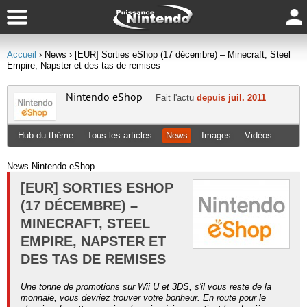
Accueil
› News
› [EUR] Sorties eShop (17 décembre) – Minecraft, Steel
Empire, Napster et des tas de remises
Nintendo eShop
Fait l'actu
depuis juil. 2011
Hub du thème
Tous les articles
News
Images
Vidéos
News Nintendo eShop
[EUR] SORTIES ESHOP
(17 DÉCEMBRE) –
MINECRAFT, STEEL
EMPIRE, NAPSTER ET
DES TAS DE REMISES
Une tonne de promotions sur Wii U et 3DS, s'il vous reste de la
monnaie, vous devriez trouver votre bonheur. En route pour le