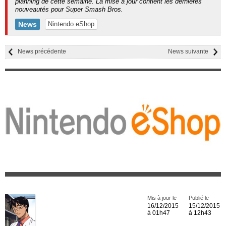
planning de cette semaine. La mise à jour contient les dernières
nouveautés pour Super Smash Bros.
News
Nintendo eShop
News précédente
News suivante
Mis à jour le
Publié le
16/12/2015
15/12/2015
à 01h47
à 12h43