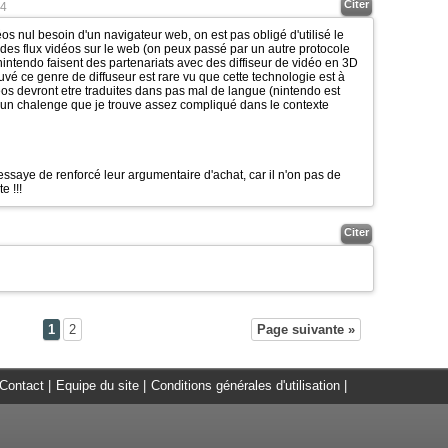
Citer
4
s nul besoin d'un navigateur web, on est pas obligé d'utilisé le
é des flux vidéos sur le web (on peux passé par un autre protocole
 nintendo faisent des partenariats avec des diffiseur de vidéo en 3D
ouvé ce genre de diffuseur est rare vu que cette technologie est à
éos devront etre traduites dans pas mal de langue (nintendo est
st un chalenge que je trouve assez compliqué dans le contexte
 essaye de renforcé leur argumentaire d'achat, car il n'on pas de
e !!!
Citer
1
2
Page suivante »
Contact
|
Equipe du site
|
Conditions générales d'utilisation
|