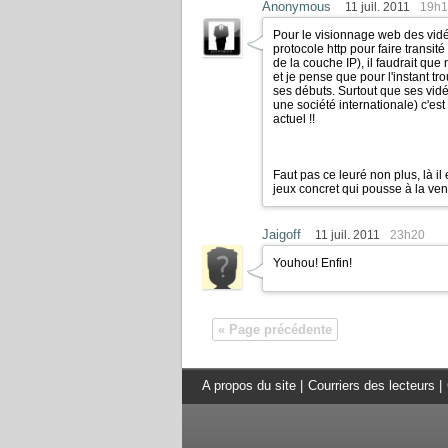
Anonymous
11 juil. 2011
19h1
Pour le visionnage web des vidéo
protocole http pour faire transit
de la couche IP), il faudrait que
et je pense que pour l'instant tr
ses débuts. Surtout que ses vid
une société internationale) c'e
actuel !!
Faut pas ce leuré non plus, là il
jeux concret qui pousse à la vent
Jaigoff
11 juil. 2011
23h20
Youhou! Enfin!
« Page précédente
A propos du site
|
Courriers des lecteurs
|