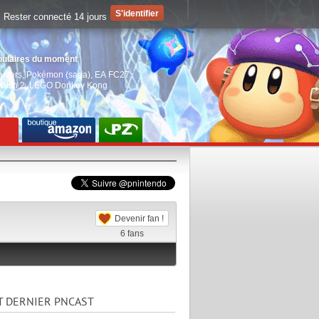
Rester connecté 14 jours
pulaires du moment
aiders
,
Pokémon (saga)
,
EA FC27
,
witch 2
,
LEGO Donkey Kong
Devenir fan !
6
fans
T DERNIER PNCAST