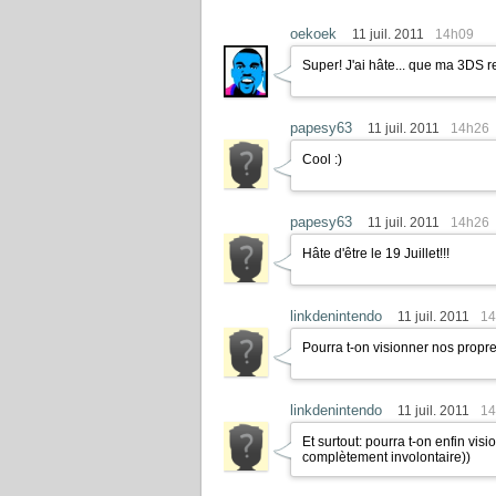
oekoek
11 juil. 2011
14h09
Super! J'ai hâte... que ma 3DS 
papesy63
11 juil. 2011
14h26
Cool
:)
papesy63
11 juil. 2011
14h26
Hâte d'être le 19 Juillet!!!
linkdenintendo
11 juil. 2011
14
Pourra t-on visionner nos propr
linkdenintendo
11 juil. 2011
14
Et surtout: pourra t-on enfin visi
complètement involontaire))