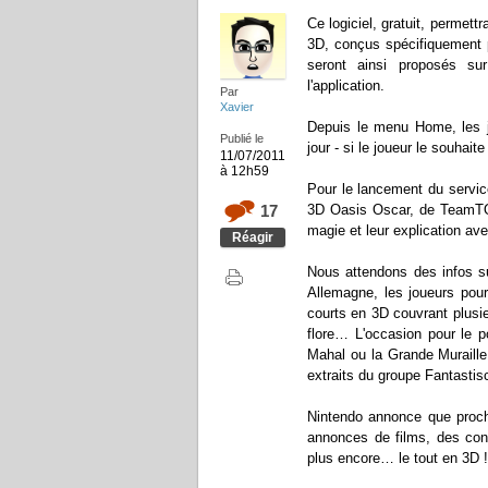
Ce logiciel, gratuit, permett
3D, conçus spécifiquement 
seront ainsi proposés su
l'application.
Par
Xavier
Depuis le menu Home, les j
Publié le
jour - si le joueur le souhait
11/07/2011
à 12h59
Pour le lancement du servic
17
3D Oasis Oscar, de TeamTO 
magie et leur explication ave
Réagir
Nous attendons des infos su
Allemagne, les joueurs pou
courts en 3D couvrant plusie
flore… L'occasion pour le p
Mahal ou la Grande Muraille
extraits du groupe Fantastis
Nintendo annonce que proch
annonces de films, des conc
plus encore… le tout en 3D !