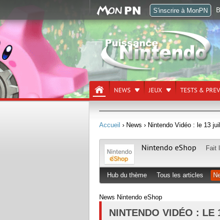
B
S'inscrire à MonPN
NEWS
JEUX
TESTS & PRE
Accueil
› News
› Nintendo Vidéo : le 13 jui
Nintendo eShop
Fait 
Hub du thème
Tous les articles
N
News Nintendo eShop
NINTENDO VIDÉO : LE 