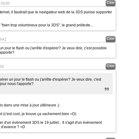
Citer
15h30
ternet, il faudrait que le navigateur web de la 3DS puisse supporter
 "bien trop volumineux pour la 3DS", le grand prétexte...
Citer
h41
jour le flash ou j'arrête d'espérer? Je veux dire, c'est possible
'apporte?
Citer
35
jour nous l'apporte?
mis dans une mise à jour ultérieure ;)
let (c'est cool, je trouve ça vachement bien =D)
ler d'un évènement 3DS le 19 juillet... Il s'agit d'un évènement
eu d'avance ? =D