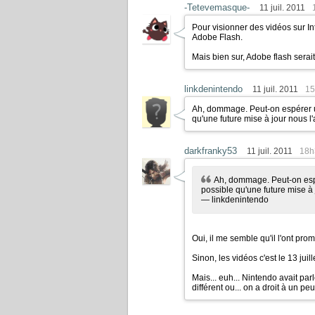
-Tetevemasque-
11 juil. 2011
Pour visionner des vidéos sur In
Adobe Flash.
Mais bien sur, Adobe flash serait
linkdenintendo
11 juil. 2011
15
Ah, dommage. Peut-on espérer un 
qu'une future mise à jour nous l
darkfranky53
11 juil. 2011
18h
Ah, dommage. Peut-on espérer un jour le flash ou j'arrête d'espérer? Je veux dire, c'est
possible qu'une future mise à 
— linkdenintendo
Oui, il me semble qu'il l'ont pro
Sinon, les vidéos c'est le 13 juil
Mais... euh... Nintendo avait par
différent ou... on a droit à un p