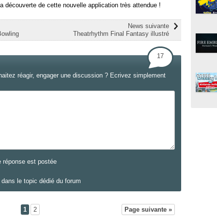
 découverte de cette nouvelle application très attendue !
News suivante
Bowling
Theatrhythm Final Fantasy illustré
17
haitez réagir, engager une discussion ? Ecrivez simplement
e réponse est postée
dans le topic dédié du forum
1
2
Page suivante »