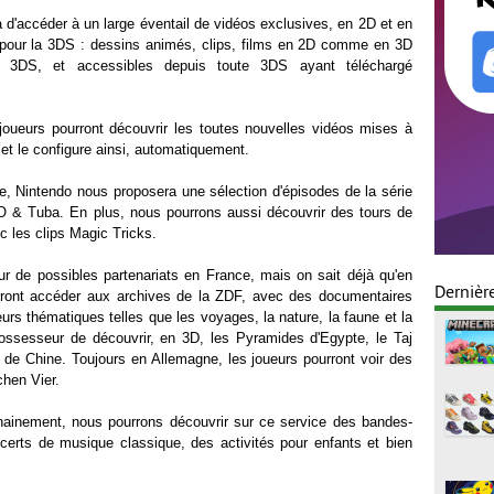
ra d'accéder à un large éventail de vidéos exclusives, en 2D et en
pour la 3DS : dessins animés, clips, films en 2D comme en 3D
r 3DS, et accessibles depuis toute 3DS ayant téléchargé
oueurs pourront découvrir les toutes nouvelles vidéos mises à
e et le configure ainsi, automatiquement.
e, Nintendo nous proposera une sélection d'épisodes de la série
& Tuba. En plus, nous pourrons aussi découvrir des tours de
c les clips Magic Tricks.
r de possibles partenariats en France, mais on sait déjà qu'en
Dernièr
rront accéder aux archives de la ZDF, avec des documentaires
urs thématiques telles que les voyages, la nature, la faune et la
ossesseur de découvrir, en 3D, les Pyramides d'Egypte, le Taj
 de Chine. Toujours en Allemagne, les joueurs pourront voir des
chen Vier.
ainement, nous pourrons découvrir sur ce service des bandes-
erts de musique classique, des activités pour enfants et bien