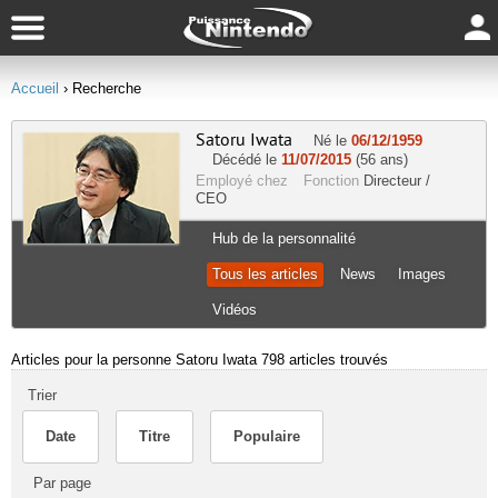
Accueil
› Recherche
Satoru Iwata
Né le
06/12/1959
Décédé le
11/07/2015
(56 ans)
Employé chez
Fonction
Directeur /
CEO
Hub de la personnalité
Tous les articles
News
Images
Vidéos
Articles pour la personne Satoru Iwata
798 articles trouvés
Trier
Date
Titre
Populaire
Par page