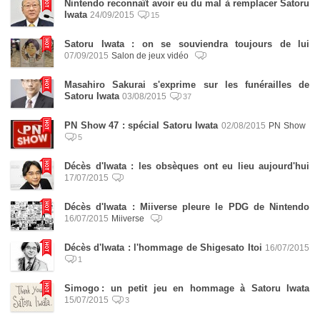
Nintendo reconnaît avoir eu du mal à remplacer Satoru
Iwata
24/09/2015
15
Satoru Iwata : on se souviendra toujours de lui
07/09/2015
Salon de jeux vidéo
Masahiro Sakurai s'exprime sur les funérailles de
Satoru Iwata
03/08/2015
37
PN Show 47 : spécial Satoru Iwata
02/08/2015
PN Show
5
Décès d'Iwata : les obsèques ont eu lieu aujourd'hui
17/07/2015
Décès d'Iwata : Miiverse pleure le PDG de Nintendo
16/07/2015
Miiverse
Décès d'Iwata : l'hommage de Shigesato Itoi
16/07/2015
1
Simogo : un petit jeu en hommage à Satoru Iwata
15/07/2015
3