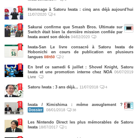
Hommage à Satoru Iwata : cinq ans déjà aujourd'hui
11/07/2020
4
Sakurai confirme que Smash Bros. Ultimate sur
Switch était bien la dernière mission confiée par
Iwata avant son décès
04/02/2020
Iwata-San Le livre consacré à Satoru Iwata de
Hobonichi en cours de publication en plusieurs
langues
08h50
2
En bref ce samedi 6 juillet : Shovel Knight, Satoru
Iwata et une promotion interne chez NOA
06/07/2019
Livre
Satoru Iwata : 3 ans déjà...
11/07/2018
4
Iwata / Kimishima : même aveuglement ?
Dossier
08/01/2018
38
Les Nintendo Direct les plus mémorables de Satoru
Iwata
18/07/2017
1