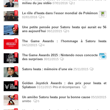
milieu du jeu vidéo
07/01/2016
2
Le rôle d'Iwata dans l'essor mondial de Pokémon
02/01/2016
6
Une petite pensée pour Satoru Iwata qui aurait eu 56
ans aujourd'hui
06/12/2015
5
The Game Awards : l'hommage à Satoru Iwata
04/12/2015
4
The Game Awards 2015 : Nintendo nous concocte
des surprises
30/11/2015
Satoru Iwata : mémoire d’une vie
25/11/2015
Golden Joystick Awards : des prix pour Iwata et
Splatoon
01/11/2015
Prix et récompenses
Un amiibo Satoru Iwata pour la bonne cause
05/10/2015
amiibo
5