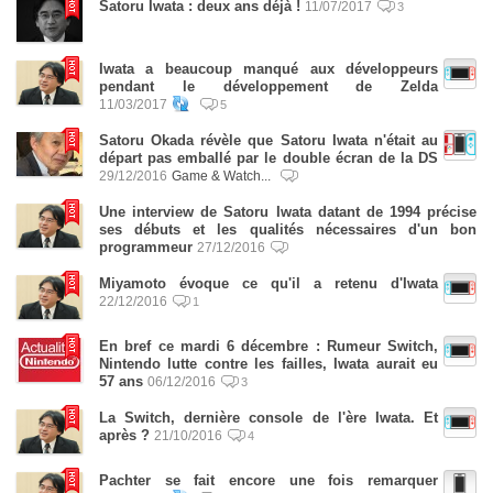
Satoru Iwata : deux ans déjà !
11/07/2017
3
Iwata a beaucoup manqué aux développeurs
pendant le développement de Zelda
11/03/2017
5
Satoru Okada révèle que Satoru Iwata n'était au
départ pas emballé par le double écran de la DS
29/12/2016
Game & Watch...
Une interview de Satoru Iwata datant de 1994 précise
ses débuts et les qualités nécessaires d'un bon
programmeur
27/12/2016
Miyamoto évoque ce qu'il a retenu d'Iwata
22/12/2016
1
En bref ce mardi 6 décembre : Rumeur Switch,
Nintendo lutte contre les failles, Iwata aurait eu
57 ans
06/12/2016
3
La Switch, dernière console de l'ère Iwata. Et
après ?
21/10/2016
4
Pachter se fait encore une fois remarquer