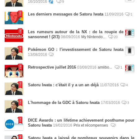
16/10/2016
9
Les derniers messages de Satoru Iwata
11/09/2016
1
Les rumeurs autour de la NX : de la roupie de
sansonnet ! (2/3)
08/09/2016
My Nintendo...
20
Pokémon GO : l'investissement de Satoru Iwata
13/08/2016
Retrospective juillet 2016
03/08/2016
amiibo...
1
Satoru Iwata : c'était il y a un an déjà
11/07/2016
4
L'hommage de la GDC à Satoru Iwata
17/03/2016
3
DICE Awards : un lifetime achievement posthume pour
Satoru Iwata
19/02/2016
Prix et récompenses
Satoru Iwata a laissé de nombreux souvenirs dans le