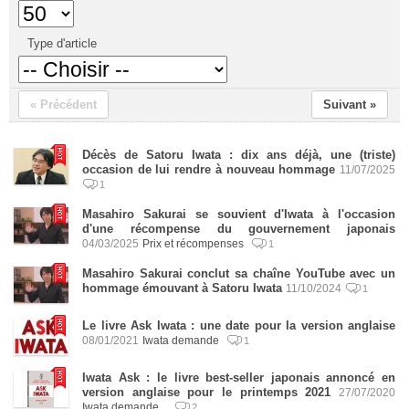
Type d'article
« Précédent
Suivant »
Décès de Satoru Iwata : dix ans déjà, une (triste)
occasion de lui rendre à nouveau hommage
11/07/2025
1
Masahiro Sakurai se souvient d'Iwata à l'occasion
d'une récompense du gouvernement japonais
04/03/2025
Prix et récompenses
1
Masahiro Sakurai conclut sa chaîne YouTube avec un
hommage émouvant à Satoru Iwata
11/10/2024
1
Le livre Ask Iwata : une date pour la version anglaise
08/01/2021
Iwata demande
1
Iwata Ask : le livre best-seller japonais annoncé en
version anglaise pour le printemps 2021
27/07/2020
Iwata demande...
2