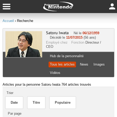
Accueil
› Recherche
Satoru Iwata
Né le
06/12/1959
Décédé le
11/07/2015
(56 ans)
Employé chez
Fonction
Directeur /
CEO
Hub de la personnalité
Tous les articles
News
Images
Vidéos
Articles pour la personne Satoru Iwata
764 articles trouvés
Trier
Date
Titre
Populaire
Par page