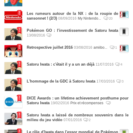
Les rumeurs autour de la NX : de la roupie de
sansonnet ! (2/3)
08/09/2016
My Nintendo...
20
Pokémon GO : l'investissement de Satoru Iwata
13/08/2016
Retrospective juillet 2016
03/08/2016
amiibo...
1
Satoru Iwata : c'était il y a un an déjà
11/07/2016
4
L'hommage de la GDC à Satoru Iwata
17/03/2016
3
DICE Awards : un lifetime achievement posthume pour
Satoru Iwata
19/02/2016
Prix et récompenses
Satoru Iwata a laissé de nombreux souvenirs dans le
milieu du jeu vidéo
07/01/2016
2
Le rôle d'Iwata dans l'essor mondial de Pokémon