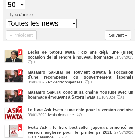
Type d'article
« Précédent
Suivant »
Décès de Satoru Iwata : dix ans déjà, une (triste)
occasion de lui rendre à nouveau hommage
11/07/2025
1
Masahiro Sakurai se souvient d'Iwata à l'occasion
d'une récompense du gouvernement japonais
04/03/2025
Prix et récompenses
1
Masahiro Sakurai conclut sa chaîne YouTube avec un
hommage émouvant à Satoru Iwata
11/10/2024
1
Le livre Ask Iwata : une date pour la version anglaise
08/01/2021
Iwata demande
1
Iwata Ask : le livre best-seller japonais annoncé en
version anglaise pour le printemps 2021
27/07/2020
Iwata demande...
2