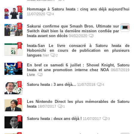
Hommage à Satoru Iwata : cinq ans déjà aujourd'hui
11/07/2020
4
Sakurai confirme que Smash Bros. Ultimate sur
Switch était bien la dernière mission confiée par
Iwata avant son décès
04/02/2020
Iwata-San Le livre consacré à Satoru Iwata de
Hobonichi en cours de publication en plusieurs
langues
hier
2
En bref ce samedi 6 juillet : Shovel Knight, Satoru
Iwata et une promotion interne chez NOA
06/07/2019
Livre
Satoru Iwata : 3 ans déjà...
11/07/2018
4
Les Nintendo Direct les plus mémorables de Satoru
Iwata
18/07/2017
1
Satoru Iwata : deux ans déjà !
11/07/2017
3