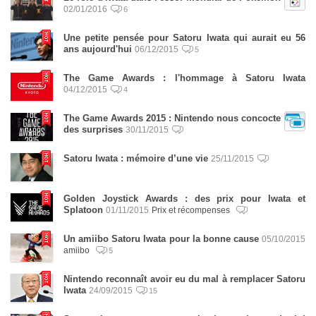
02/01/2016
6
Une petite pensée pour Satoru Iwata qui aurait eu 56
ans aujourd'hui
06/12/2015
5
The Game Awards : l'hommage à Satoru Iwata
04/12/2015
4
The Game Awards 2015 : Nintendo nous concocte
des surprises
30/11/2015
Satoru Iwata : mémoire d’une vie
25/11/2015
Golden Joystick Awards : des prix pour Iwata et
Splatoon
01/11/2015
Prix et récompenses
Un amiibo Satoru Iwata pour la bonne cause
05/10/2015
amiibo
5
Nintendo reconnaît avoir eu du mal à remplacer Satoru
Iwata
24/09/2015
15