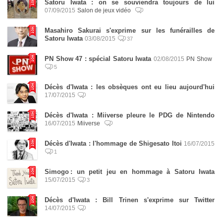
Satoru Iwata : on se souviendra toujours de lui
07/09/2015
Salon de jeux vidéo
Masahiro Sakurai s'exprime sur les funérailles de
Satoru Iwata
03/08/2015
37
PN Show 47 : spécial Satoru Iwata
02/08/2015
PN Show
5
Décès d'Iwata : les obsèques ont eu lieu aujourd'hui
17/07/2015
Décès d'Iwata : Miiverse pleure le PDG de Nintendo
16/07/2015
Miiverse
Décès d'Iwata : l'hommage de Shigesato Itoi
16/07/2015
1
Simogo : un petit jeu en hommage à Satoru Iwata
15/07/2015
3
Décès d'Iwata : Bill Trinen s'exprime sur Twitter
14/07/2015