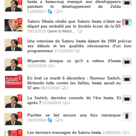
Iwata a beaucoup manqué aux développeurs
pendant le développement de Zelda
11/03/2017
5
Satoru Okada révèle que Satoru Iwata n'était au
départ pas emballé par le double écran de la DS
29/12/2016
Game & Watch...
Une interview de Satoru Iwata datant de 1994 précise
ses débuts et les qualités nécessaires d'un bon
programmeur
27/12/2016
Miyamoto évoque ce qu'il a retenu d'Iwata
22/12/2016
1
En bref ce mardi 6 décembre : Rumeur Switch,
Nintendo lutte contre les failles, Iwata aurait eu
57 ans
06/12/2016
3
La Switch, dernière console de l'ère Iwata. Et
après ?
21/10/2016
4
Pachter se fait encore une fois remarquer
16/10/2016
9
Les derniers messages de Satoru Iwata
11/09/2016
1