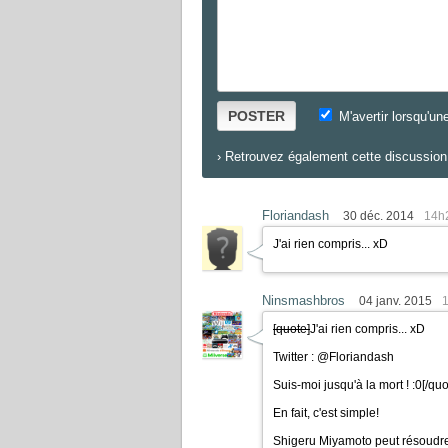
POSTER
M'avertir lorsqu'un
›
Retrouvez également cette discussion 
Floriandash
30 déc. 2014
14h
J'ai rien compris... xD
Ninsmashbros
04 janv. 2015
[quote]
J'ai rien compris... xD
Twitter : @Floriandash
Suis-moi jusqu'à la mort ! :0
[/quo
En fait, c'est simple!
Shigeru Miyamoto peut résoudre