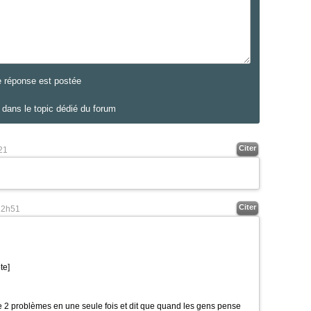
e réponse est postée
dans le topic dédié du forum
Citer
21
Citer
12h51
te]
 2 problèmes en une seule fois et dit que quand les gens pense