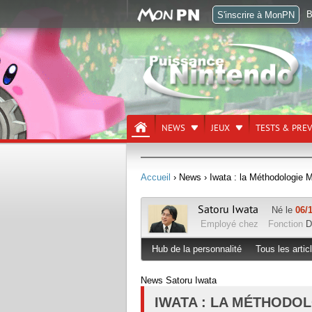
B
S'inscrire à MonPN
NEWS
JEUX
TESTS & PRE
Accueil
› News
› Iwata : la Méthodologie 
Satoru Iwata
Né le
06/
Employé chez
Fonction
D
Hub de la personnalité
Tous les artic
News Satoru Iwata
IWATA : LA MÉTHODO