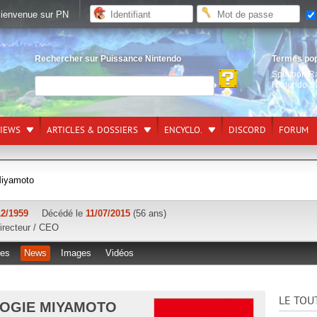
ienvenue sur PN
Rechercher sur Puissance Nintendo
Termes po
Splatoon R
Nintendo S
VIEWS
ARTICLES & DOSSIERS
ENCYCLO.
DISCORD
FORUM
Miyamoto
12/1959
Décédé le
11/07/2015
(56 ans)
irecteur / CEO
les
News
Images
Vidéos
LE TOU
LOGIE MIYAMOTO