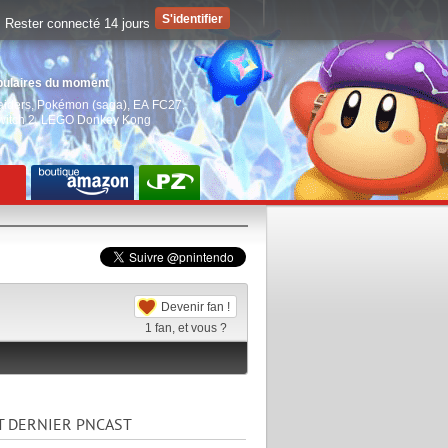
Rester connecté 14 jours
pulaires du moment
aiders
,
Pokémon (saga)
,
EA FC27
,
witch 2
,
LEGO Donkey Kong
Devenir fan !
1
fan, et vous ?
T DERNIER PNCAST