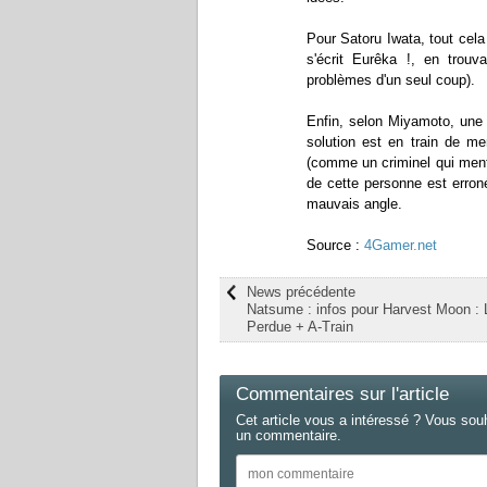
Pour Satoru Iwata, tout cel
s'écrit Eurêka !, en trou
problèmes d'un seul coup).
Enfin, selon Miyamoto, une 
solution est en train de me
(comme un criminel qui menti
de cette personne est erron
mauvais angle.
Source :
4Gamer.net
News précédente
Natsume : infos pour Harvest Moon : 
Perdue + A-Train
Commentaires sur l'article
Cet article vous a intéressé ? Vous sou
un commentaire.