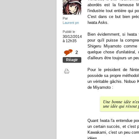
abordés est la fameuse Mé
l'industrie tout entière qui 
C'est dans ce but bien préc
Par
Iwata Asks.
Laurent pn
Publié le
Bien évidemment, si Iwata v
30/12/2014
pour qu'il puisse la compr
à 12h35
Shigeru Miyamoto comme so
2
quelque chose d'unilatéral,
d'ailleurs être toujours un p
Réagir
Pour le président de Nint
possède sa propre méthodolog
un véritable gâchis. Nobuo 
de Miyamoto :
Une bonne idée n'es
une idée qui résout
Quant Iwata l'a entendue pour
un certain succès, et c'est 
Kawakami, c'est un peu comm
idées.