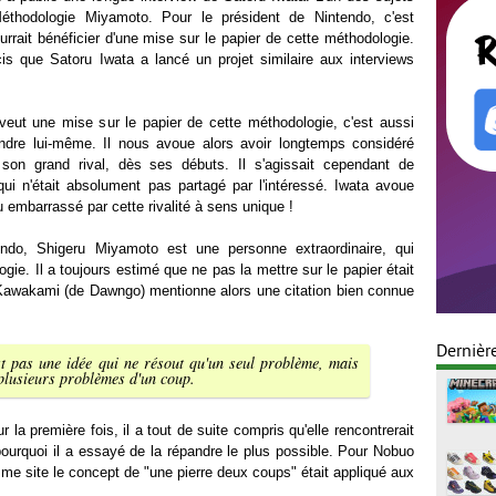
thodologie Miyamoto. Pour le président de Nintendo, c'est
pourrait bénéficier d'une mise sur le papier de cette méthodologie.
is que Satoru Iwata a lancé un projet similaire aux interviews
eut une mise sur le papier de cette méthodologie, c'est aussi
endre lui-même. Il nous avoue alors avoir longtemps considéré
n grand rival, dès ses débuts. Il s'agissait cependant de
 qui n'était absolument pas partagé par l'intéressé. Iwata avoue
eu embarrassé par cette rivalité à sens unique !
endo, Shigeru Miyamoto est une personne extraordinaire, qui
ie. Il a toujours estimé que ne pas la mettre sur le papier était
Kawakami (de Dawngo) mentionne alors une citation bien connue
Dernièr
t pas une idée qui ne résout qu'un seul problème, mais
 plusieurs problèmes d'un coup.
 la première fois, il a tout de suite compris qu'elle rencontrerait
pourquoi il a essayé de la répandre le plus possible. Pour Nobuo
e site le concept de "une pierre deux coups" était appliqué aux