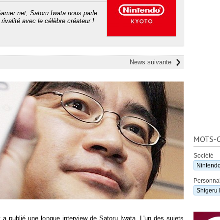
Gamer.net, Satoru Iwata nous parle
ivalité avec le célèbre créateur !
News suivante
MOTS-C
Société
Nintend
Personnal
Shigeru
t a publié une longue interview de Satoru Iwata. L'un des sujets