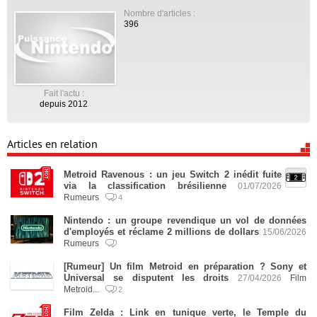
Nombre d'articles :
396
Fait l'actu :
depuis 2012
Articles en relation
Metroid Ravenous : un jeu Switch 2 inédit fuite
via la classification brésilienne
01/07/2026
Rumeurs
4
Nintendo : un groupe revendique un vol de données
d'employés et réclame 2 millions de dollars
15/06/2026
Rumeurs
[Rumeur] Un film Metroid en préparation ? Sony et
Universal se disputent les droits
27/04/2026
Film
Metroid...
2
Film Zelda : Link en tunique verte, le Temple du