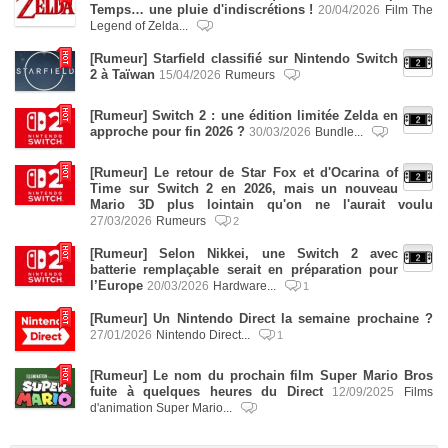
Temps… une pluie d'indiscrétions !
20/04/2026
Film The
Legend of Zelda...
[Rumeur] Starfield classifié sur Nintendo Switch
2 à Taïwan
15/04/2026
Rumeurs
[Rumeur] Switch 2 : une édition limitée Zelda en
approche pour fin 2026 ?
30/03/2026
Bundle...
[Rumeur] Le retour de Star Fox et d'Ocarina of
Time sur Switch 2 en 2026, mais un nouveau
Mario 3D plus lointain qu'on ne l'aurait voulu
27/03/2026
Rumeurs
2
[Rumeur] Selon Nikkei, une Switch 2 avec
batterie remplaçable serait en préparation pour
l’Europe
20/03/2026
Hardware...
1
[Rumeur] Un Nintendo Direct la semaine prochaine ?
27/01/2026
Nintendo Direct...
1
[Rumeur] Le nom du prochain film Super Mario Bros
fuite à quelques heures du Direct
12/09/2025
Films
d'animation Super Mario...