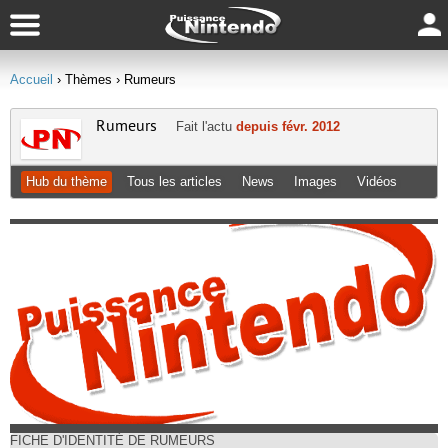
Accueil
› Thèmes
› Rumeurs
Rumeurs
Fait l'actu
depuis févr. 2012
Hub du thème
Tous les articles
News
Images
Vidéos
FICHE D'IDENTITÉ DE RUMEURS