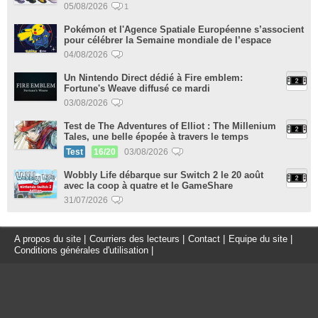
05/08/2026
1
Pokémon et l'Agence Spatiale Européenne s’associent
pour célébrer la Semaine mondiale de l’espace
04/08/2026
Un Nintendo Direct dédié à Fire emblem:
Fortune's Weave diffusé ce mardi
03/08/2026
Test de The Adventures of Elliot : The Millenium
Tales, une belle épopée à travers le temps
Test
16/20
03/08/2026
Wobbly Life débarque sur Switch 2 le 20 août
avec la coop à quatre et le GameShare
31/07/2026
A propos du site
|
Courriers des lecteurs
|
Contact
|
Equipe du site
|
Conditions générales d'utilisation
|