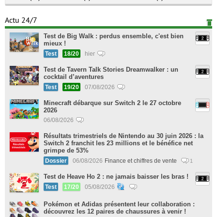
Actu 24/7
Test de Big Walk : perdus ensemble, c'est bien
mieux !
Test
18/20
hier
Test de Tavern Talk Stories Dreamwalker : un
cocktail d’aventures
Test
19/20
07/08/2026
Minecraft débarque sur Switch 2 le 27 octobre
2026
06/08/2026
Résultats trimestriels de Nintendo au 30 juin 2026 : la
Switch 2 franchit les 23 millions et le bénéfice net
grimpe de 53%
Dossier
06/08/2026
Finance et chiffres de vente
1
Test de Heave Ho 2 : ne jamais baisser les bras !
Test
17/20
05/08/2026
Pokémon et Adidas présentent leur collaboration :
découvrez les 12 paires de chaussures à venir !