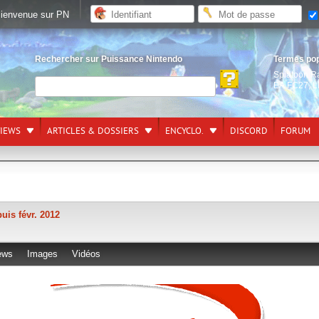
ienvenue sur PN
Rechercher sur Puissance Nintendo
Termes po
Splatoon R
EA FC27
,
L
VIEWS
ARTICLES & DOSSIERS
ENCYCLO.
DISCORD
FORUM
uis févr. 2012
ews
Images
Vidéos