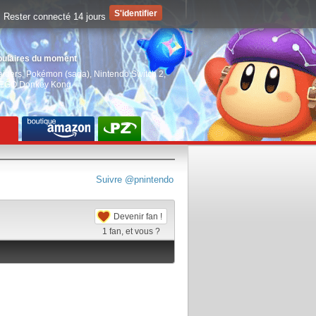
Rester connecté 14 jours
pulaires du moment
aiders
,
Pokémon (saga)
,
Nintendo Switch 2
,
EGO Donkey Kong
Suivre @pnintendo
Devenir fan !
1
fan, et vous ?