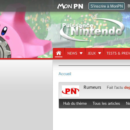
B
S'inscrire à MonPN
NEWS
JEUX
TESTS & PRE
Accueil
Rumeurs
Fait l'actu
dep
Hub du thème
Tous les articles
N