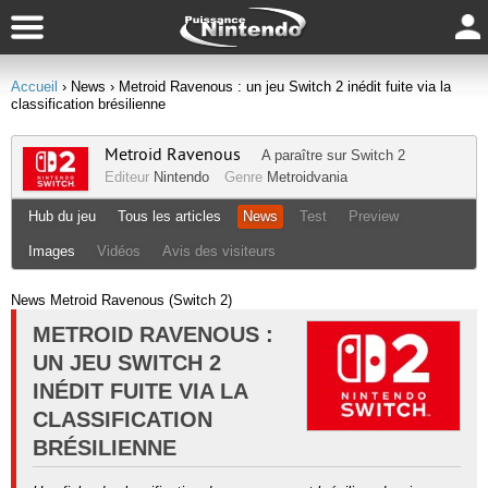
Accueil
› News
› Metroid Ravenous : un jeu Switch 2 inédit fuite via la
classification brésilienne
Metroid Ravenous
A paraître sur
Switch 2
Editeur
Nintendo
Genre
Metroidvania
Hub du jeu
Tous les articles
News
Test
Preview
Images
Vidéos
Avis des visiteurs
News Metroid Ravenous (Switch 2)
METROID RAVENOUS :
UN JEU SWITCH 2
INÉDIT FUITE VIA LA
CLASSIFICATION
BRÉSILIENNE