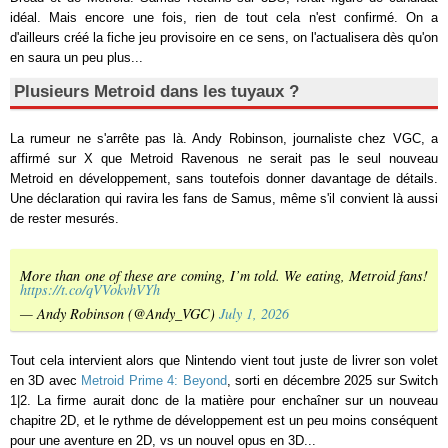
idéal. Mais encore une fois, rien de tout cela n'est confirmé. On a
d'ailleurs créé la fiche jeu provisoire en ce sens, on l'actualisera dès qu'on
en saura un peu plus...
Plusieurs Metroid dans les tuyaux ?
La rumeur ne s'arrête pas là. Andy Robinson, journaliste chez VGC, a
affirmé sur X que Metroid Ravenous ne serait pas le seul nouveau
Metroid en développement, sans toutefois donner davantage de détails.
Une déclaration qui ravira les fans de Samus, même s'il convient là aussi
de rester mesurés.
More than one of these are coming, I’m told. We eating, Metroid fans!
https://t.co/qVVokvhVYh
— Andy Robinson (@Andy_VGC)
July 1, 2026
Tout cela intervient alors que Nintendo vient tout juste de livrer son volet
en 3D avec
Metroid Prime 4: Beyond
, sorti en décembre 2025 sur Switch
1|2. La firme aurait donc de la matière pour enchaîner sur un nouveau
chapitre 2D, et le rythme de développement est un peu moins conséquent
pour une aventure en 2D, vs un nouvel opus en 3D...