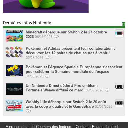
Dernières infos Nintendo
Minecraft débarque sur Switch 2 le 27 octobre
2026
06/08/2026
Pokémon et Adidas présentent leur collaboration :
découvrez les 12 paires de chaussures à venir !
05/08/2026
1
Pokémon et l'Agence Spatiale Européenne s’associent
pour célébrer la Semaine mondiale de l’espace
04/08/2026
Un Nintendo Direct dédié à Fire emblem:
Fortune's Weave diffusé ce mardi
03/08/2026
Wobbly Life débarque sur Switch 2 le 20 août
avec la coop à quatre et le GameShare
31/07/2026
A propos du site
|
Courriers des lecteurs
|
Contact
|
Equipe du site
|