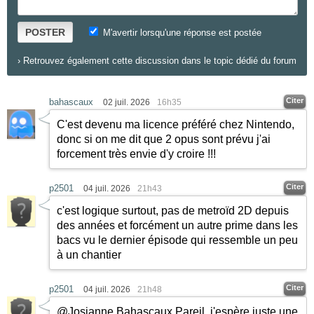
POSTER
M'avertir lorsqu'une réponse est postée
›
Retrouvez également cette discussion dans le topic dédié du forum
Citer
bahascaux
02 juil. 2026
16h35
C'est devenu ma licence préféré chez Nintendo,
donc si on me dit que 2 opus sont prévu j'ai
forcement très envie d'y croire !!!
Citer
p2501
04 juil. 2026
21h43
c'est logique surtout, pas de metroïd 2D depuis
des années et forcément un autre prime dans les
bacs vu le dernier épisode qui ressemble un peu
à un chantier
Citer
p2501
04 juil. 2026
21h48
@Josianne Bahascaux Pareil, j'espère juste une