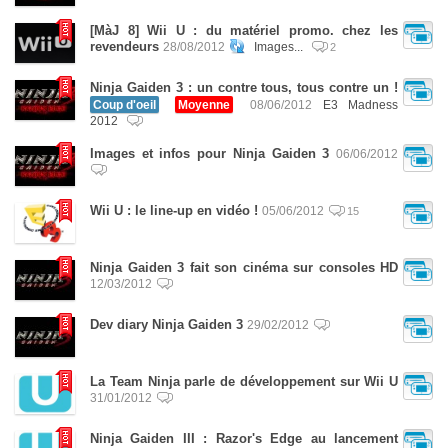
[MàJ 8] Wii U : du matériel promo. chez les
revendeurs
28/08/2012
Images...
2
Ninja Gaiden 3 : un contre tous, tous contre un !
Coup d'oeil
Moyenne
08/06/2012
E3 Madness
2012
Images et infos pour Ninja Gaiden 3
06/06/2012
Wii U : le line-up en vidéo !
05/06/2012
15
Ninja Gaiden 3 fait son cinéma sur consoles HD
12/03/2012
Dev diary Ninja Gaiden 3
29/02/2012
La Team Ninja parle de développement sur Wii U
31/01/2012
Ninja Gaiden III : Razor's Edge au lancement