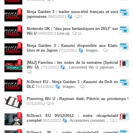
Ninja Gaiden 3 : trailer sous-titré français et voix
japonaises
04/01/2013
3
Nintendo UK : "des jeux fantastiques en 2013" sur
Wii U
04/01/2013
Line-up
10
Ninja Gaiden 3 : Kasumi disponible aux Etats-
Unis et au Japon
27/12/2012
Images...
[MàJ] Famitsu : les notes de la semaine (Spécial
Wii U)
27/12/2012
Lancement Wii U japonais...
N-Direct EU - Ninja Gaiden 3 : Kasumi de DoA en
DLC
24/12/2012
Images...
Planning Wii U : Rayman daté, Pikmin au printemps !
07/12/2012
9
N-Direct EU 05/12/2012 : notre récapitulatif
complet
06/12/2012
Accessoires consoles...
2
N-Direct JP : notre récapitulatif complet