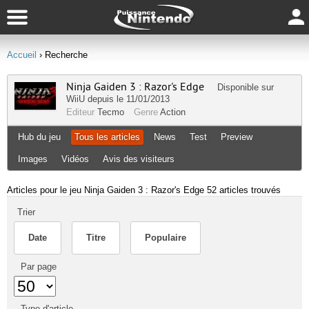
Accueil
› Recherche
Ninja Gaiden 3 : Razor's Edge
Disponible sur
WiiU
depuis le 11/01/2013
Editeur
Tecmo
Genre
Action
Hub du jeu
Tous les articles
News
Test
Preview
Images
Vidéos
Avis des visiteurs
Articles pour le jeu Ninja Gaiden 3 : Razor's Edge
52 articles trouvés
Trier
Date
Titre
Populaire
Par page
Type d'article