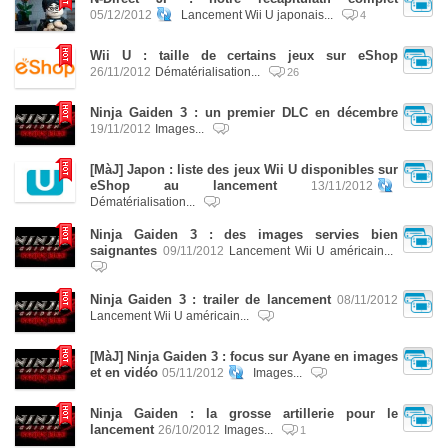
05/12/2012
Lancement Wii U japonais...
4
Wii U : taille de certains jeux sur eShop
26/11/2012
Dématérialisation...
26
Ninja Gaiden 3 : un premier DLC en décembre
19/11/2012
Images...
[MàJ] Japon : liste des jeux Wii U disponibles sur
eShop au lancement
13/11/2012
Dématérialisation...
Ninja Gaiden 3 : des images servies bien
saignantes
09/11/2012
Lancement Wii U américain...
Ninja Gaiden 3 : trailer de lancement
08/11/2012
Lancement Wii U américain...
[MàJ] Ninja Gaiden 3 : focus sur Ayane en images
et en vidéo
05/11/2012
Images...
Ninja Gaiden : la grosse artillerie pour le
lancement
26/10/2012
Images...
1