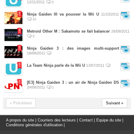
12/11/2011
3
Ninja Gaiden III va pousser la Wii U
11/10/2011
15
Metroid Other M : Sakamoto se fait balancer
26/09/2011
3
Ninja Gaiden 3 : des images multi-support
18/08/2011
La Team Ninja parle de la Wii U
13/07/2011
[E3] Ninja Gaiden 3 : un air de Ninja Gaiden DS
24/06/2011
1
« Précédent
Suivant »
A propos du site
|
Courriers des lecteurs
|
Contact
|
Equipe du site
|
Conditions générales d'utilisation
|