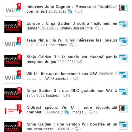
Interview Julie Gagnon : Miiverse et "trophées"
confirmés !
26/10/2012
5
Europe : Ninja Gaiden 3 sortira finalement en
janvier
19/10/2012
Online - Jeu en ligne
3
Team Ninja : la Wii U va intéresser les joueurs
28/09/2012
Concurrence
5
Ninja Gaiden 3 : le studio est choqué par la
réception du jeu
28/09/2012
Wii U : line-up de lancement aux USA
26/09/2012
Lancement Wii U américain
Ninja Gaiden 3 : des DLC gratuits sur Wii U
19/09/2012
Images...
1
N-Direct spécial Wii U : notre récapitulatif
complet !
14/09/2012
Images...
16
Ninja Gaiden : une version Wii boostée et un
nouveau perso
13/09/2012
1