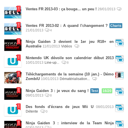
Ventes FR 2013-03 : ça bouge... un peu !
28/01/2013
Ventes FR 2013-02 : A quand l'changement ?
Charts
21/01/2013
4
Ninja Gaiden 3 devient le 1er jeu R18+ en
Australie
11/01/2013
Vidéos
Nintendo UK dévoile son calendrier début 2013
10/01/2013
Line-up...
8
Téléchargements de la semaine (10 jan.) - Démo
ZombiU
10/01/2013
Dématérialisation...
Ninja Gaiden 3 : je veux du sang !
Test
16/20
09/01/2013
8
Des fonds d'écrans de jeux Wii U
08/01/2013
Détente
0
Ninja Gaiden 3 : interview de la Team Ninja
07/01/2013
1