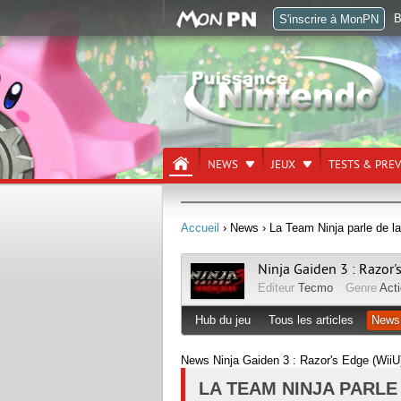
B
S'inscrire à MonPN
NEWS
JEUX
TESTS & PRE
Accueil
› News
› La Team Ninja parle de la
Ninja Gaiden 3 : Razor'
Editeur
Tecmo
Genre
Act
Hub du jeu
Tous les articles
News
News Ninja Gaiden 3 : Razor's Edge (WiiU
LA TEAM NINJA PARLE 