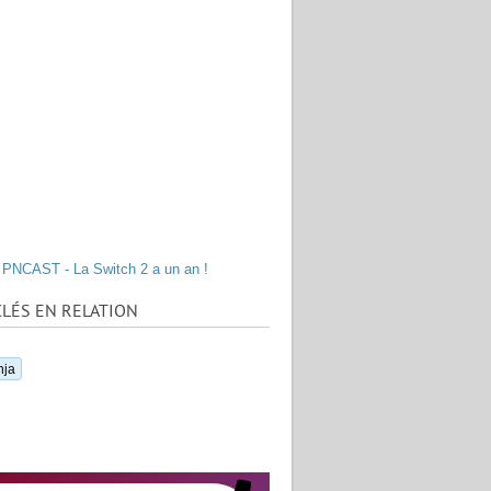
PNCAST - La Switch 2 a un an !
LÉS EN RELATION
nja