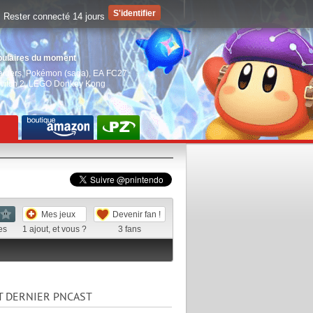
Rester connecté 14 jours
pulaires du moment
aiders
,
Pokémon (saga)
,
EA FC27
,
witch 2
,
LEGO Donkey Kong
Mes jeux
Devenir fan !
es
1
ajout, et vous ?
3
fans
T DERNIER PNCAST