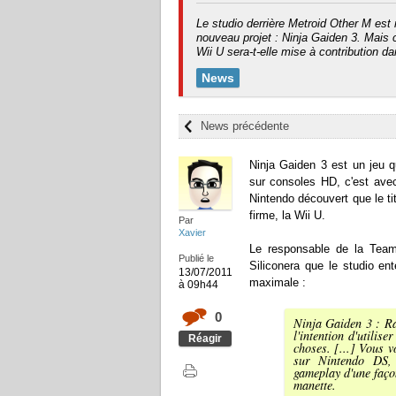
Le studio derrière Metroid Other M est
nouveau projet : Ninja Gaiden 3. Mais
Wii U sera-t-elle mise à contribution d
News
News précédente
Ninja Gaiden 3 est un jeu qu
sur consoles HD, c'est ave
Nintendo découvert que le tit
firme, la Wii U.
Par
Xavier
Le responsable de la Team
Publié le
Siliconera que le studio en
13/07/2011
maximale :
à 09h44
0
Ninja Gaiden 3 : R
l'intention d'utilis
Réagir
choses. [...] Vous 
sur Nintendo DS, 
gameplay d'une façon
manette.