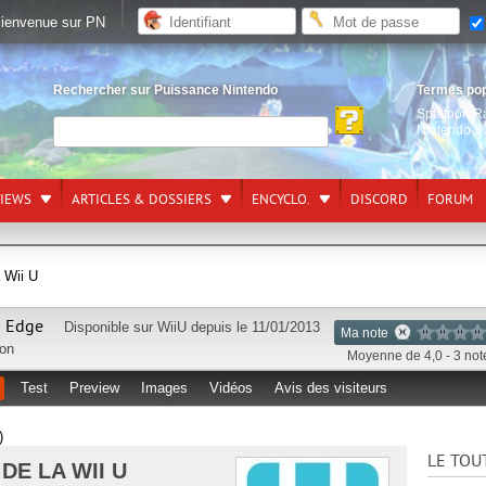
ienvenue sur PN
Rechercher sur Puissance Nintendo
Termes po
Splatoon R
Nintendo S
VIEWS
ARTICLES & DOSSIERS
ENCYCLO.
DISCORD
FORUM
 Wii U
s Edge
Disponible sur
WiiU
depuis le 11/01/2013
Ma note
ion
Moyenne de 4,0 - 3 not
Test
Preview
Images
Vidéos
Avis des visiteurs
)
LE TOU
DE LA WII U