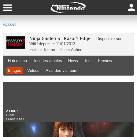
Accueil
Ninja Gaiden 3 : Razor's Edge
Disponible sur
WiiU
depuis le 11/01/2013
Editeur
Tecmo
Genre
Action
Hub du jeu
Tous les articles
News
Test
Preview
Images
Vidéos
Avis des visiteurs
À LIRE :
›
Test
›
Coup d'oeil